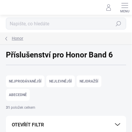
Přejít na obsah
Hledat
Honor
Příslušenství pro Honor Band 6
Řazení produktů
NEJPRODÁVANĚJŠÍ
NEJLEVNĚJŠÍ
NEJDRAŽŠÍ
ABECEDNĚ
31
položek celkem
OTEVŘÍT FILTR