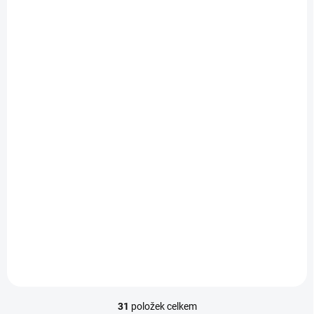
SKLADEM - EXPEDUJEME IHNED
(>5 KS)
Vroubkovaný řemínek
pro chytré hodinky
22mm
99 Kč
od
Detail
31
položek celkem
Ovládací prvky výpisu