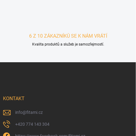
6 Z 10 ZÁKAZNÍKŮ SE K NÁM VRÁTÍ
Kvalita produktů a služeb je samozřejmostí.
Zápatí
KONTAKT
info
@
fitami.cz
+420 774 143 304