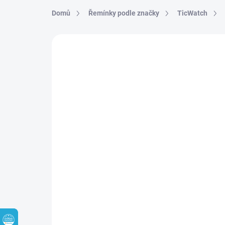
Přejít na obsah
Domů
Řemínky podle značky
TicWatch
1 hodnocení
Podrobnosti hodnocení
Z
VÝPRODEJ