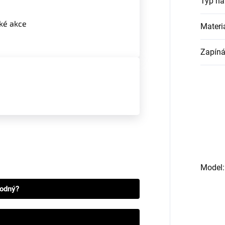
Typ n
ké akce
Materi
Zapíná
Model
:
hodný?