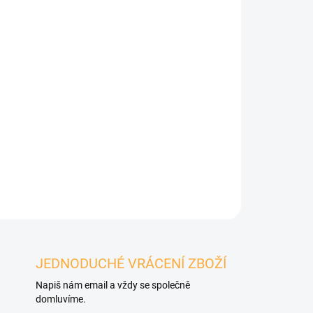
Přidat do košíku
hradní řemínek v klasické
červené
barvě pro
zkou
JEDNODUCHÉ VRÁCENÍ ZBOŽÍ
Napiš nám email a vždy se společně
domluvíme.