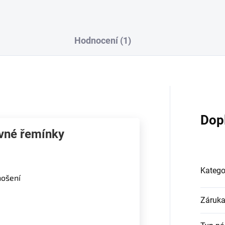
Hodnocení (1)
Dop
evné řemínky
Katego
nošení
Záruk