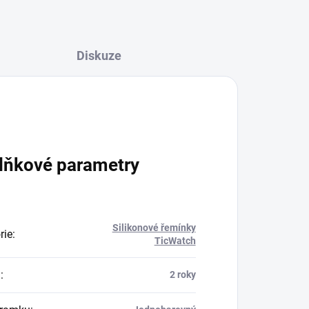
Diskuze
lňkové parametry
Silikonové řemínky
rie
:
TicWatch
a
:
2 roky