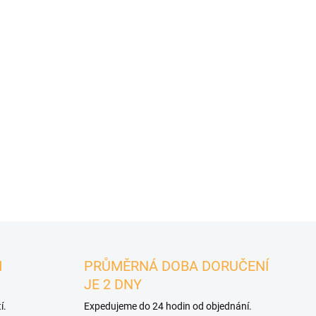
−
+
Jednobarevný silikonový
ná
chytré hodinky se
zlatou
pře
DETAILNÍ INFORMACE
ZEPTAT SE
M
PRŮMĚRNÁ DOBA DORUČENÍ
JE 2 DNY
í.
Expedujeme do 24 hodin od objednání.