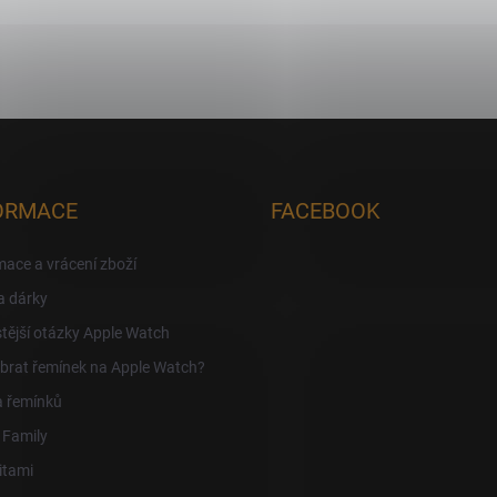
ORMACE
FACEBOOK
ace a vrácení zboží
a dárky
tější otázky Apple Watch
brat řemínek na Apple Watch?
a řemínků
 Family
itami