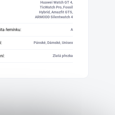
Huawei Watch GT 4,
TicWatch Pro, Fossil
Hybrid, Amazfit GTS,
ARMODD Silentwatch 4
ita řemínku
:
A
í
:
Pánské, Dámské, Unisex
ní
:
Zlatá přezka