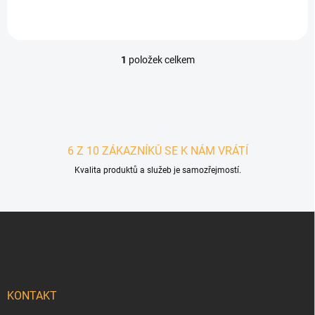
1
položek celkem
Ovládací prvky výpisu
6 Z 10 ZÁKAZNÍKŮ SE K NÁM VRÁTÍ
Kvalita produktů a služeb je samozřejmostí.
Zápatí
KONTAKT