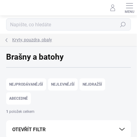
Přejít na obsah
Hledat
Kryty, pouzdra, obaly
Brašny a batohy
Řazení produktů
NEJPRODÁVANĚJŠÍ
NEJLEVNĚJŠÍ
NEJDRAŽŠÍ
ABECEDNĚ
1
položek celkem
OTEVŘÍT FILTR