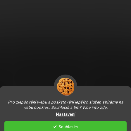
Fitami.sk
Fitami.hu
Pro zlepšování webu a poskytování lepších služeb sbíráme na
webu cookies. Souhlasíš s tím? Více info
zde
.
Nastavení
Copyright 2026
FITAMI.cz
. Všechna práva vyhrazena.
Upravit nastavení
cookies
Souhlasím
Vytvořil Shoptet