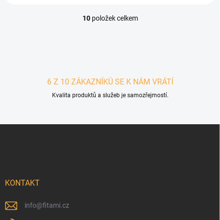
10
položek celkem
Ovládací prvky výpisu
6 Z 10 ZÁKAZNÍKŮ SE K NÁM VRÁTÍ
Kvalita produktů a služeb je samozřejmostí.
Zápatí
KONTAKT
info
@
fitami.cz