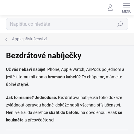
Přejít na obsah
Hledat
Apple příslušenství
Bezdrátové nabíječky
Už vás nebaví
nabíjet iPhone, Apple Watch, AirPods po jednom a
ještě k tomu mít doma
hromadu kabelů
? To chápeme, máme to
úplně stejně.
Jak to řešíme? Jednoduše.
Bezdrátová nabíječka toho dokáže
zvládnout opravdu hodně, dokáže nabít všechna příslušenství.
Není veliká, dá se lehce
sbalit do batohu
na dovolenou. Však
se
koukněte
a přesvědčte se!