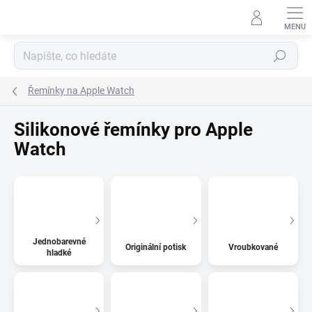
Přejít na obsah
Hledat
Řemínky na Apple Watch
Silikonové řemínky pro Apple
Watch
Jednobarevné
Originální potisk
Vroubkované
hladké