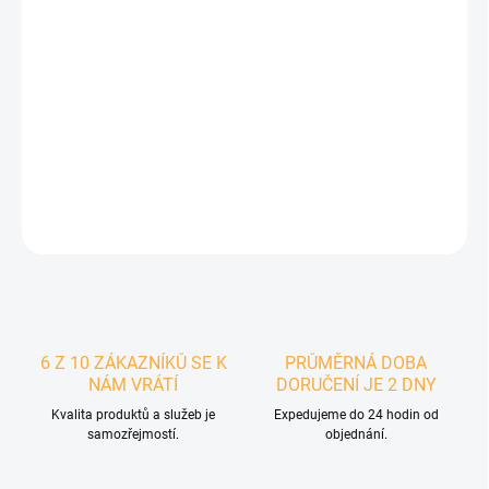
DETAILNÍ INFORMACE
ZEPTAT SE
6 Z 10 ZÁKAZNÍKŮ SE K
PRŮMĚRNÁ DOBA
NÁM VRÁTÍ
DORUČENÍ JE 2 DNY
Kvalita produktů a služeb je
Expedujeme do 24 hodin od
samozřejmostí.
objednání.