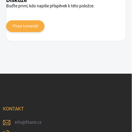
Diskuze
Buďte první, kdo napíše příspěvek k této položce.
Přidat komentář
Zápatí
KONTAKT
info
@
fitami.cz