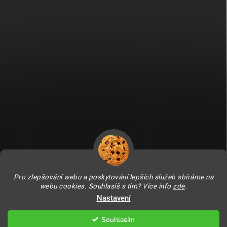
Fitami.sk
Fitami.hu
Pro zlepšování webu a poskytování lepších služeb sbíráme na
webu cookies. Souhlasíš s tím? Více info
zde
.
Nastavení
Copyright 2026
FITAMI.cz
. Všechna práva vyhrazena.
Upravit nastavení
cookies
Souhlasím
Vytvořil Shoptet