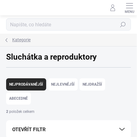
Přejít na obsah
Hledat
Kategorie
Sluchátka a reproduktory
Řazení produktů
NEJPRODÁVANĚJŠÍ
NEJLEVNĚJŠÍ
NEJDRAŽŠÍ
ABECEDNĚ
2
položek celkem
OTEVŘÍT FILTR