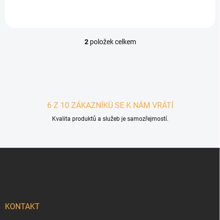
2
položek celkem
Ovládací prvky výpisu
6 Z 10 ZÁKAZNÍKŮ SE K NÁM VRÁTÍ
Kvalita produktů a služeb je samozřejmostí.
Zápatí
KONTAKT