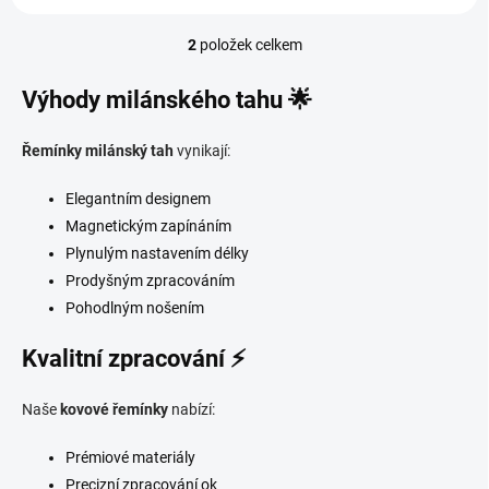
2
položek celkem
Ovládací prvky výpisu
Výhody milánského tahu 🌟
Řemínky milánský tah
vynikají:
Elegantním designem
Magnetickým zapínáním
Plynulým nastavením délky
Prodyšným zpracováním
Pohodlným nošením
Kvalitní zpracování ⚡
Naše
kovové řemínky
nabízí:
Prémiové materiály
Precizní zpracování ok