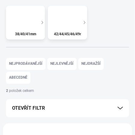
38/40/41mm
42/44/45/46/49mm
Řazení produktů
NEJPRODÁVANĚJŠÍ
NEJLEVNĚJŠÍ
NEJDRAŽŠÍ
ABECEDNĚ
2
položek celkem
OTEVŘÍT FILTR
Výpis produktů