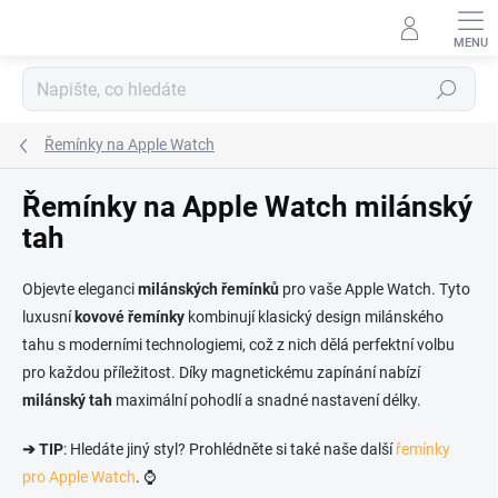
Přejít na obsah
Hledat
Řemínky na Apple Watch
Řemínky na Apple Watch milánský
tah
Objevte eleganci
milánských řemínků
pro vaše Apple Watch. Tyto
luxusní
kovové řemínky
kombinují klasický design milánského
tahu s moderními technologiemi, což z nich dělá perfektní volbu
pro každou příležitost. Díky magnetickému zapínání nabízí
milánský tah
maximální pohodlí a snadné nastavení délky.
➔ TIP
: Hledáte jiný styl? Prohlédněte si také naše další
řemínky
pro Apple Watch
. ⌚