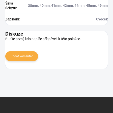
Šířka
38mm, 40mm, 41mm, 42mm, 44mm, 45mm, 49mm
úchytu
:
Zapínání
:
Cvoček
Diskuze
Buďte první, kdo napíše příspěvek k této položce.
Přidat komentář
Zápatí