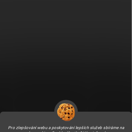
Fitami.sk
Fitami.hu
Pro zlepšování webu a poskytování lepších služeb sbíráme na