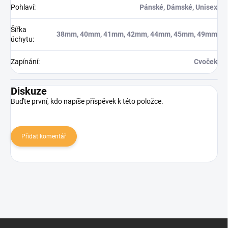
Pohlaví
:
Pánské, Dámské, Unisex
Šířka
38mm, 40mm, 41mm, 42mm, 44mm, 45mm, 49mm
úchytu
:
Zapínání
:
Cvoček
Diskuze
Buďte první, kdo napíše příspěvek k této položce.
Přidat komentář
Zápatí