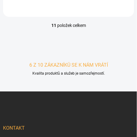
11
položek celkem
Ovládací prvky výpisu
6 Z 10 ZÁKAZNÍKŮ SE K NÁM VRÁTÍ
Kvalita produktů a služeb je samozřejmostí.
Zápatí
KONTAKT