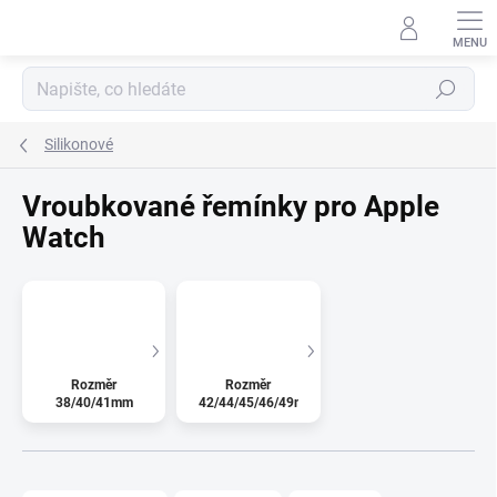
Přejít na obsah
Hledat
Silikonové
Vroubkované řemínky pro Apple
Watch
Rozměr
Rozměr
38/40/41mm
42/44/45/46/49mm
Řazení produktů