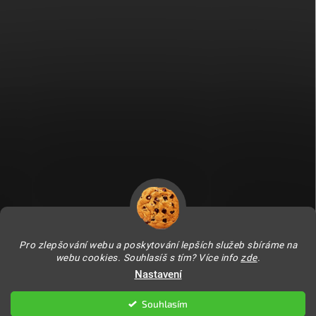
Fitami.sk
Fitami.hu
Pro zlepšování webu a poskytování lepších služeb sbíráme na
webu cookies. Souhlasíš s tím? Více info
zde
.
Nastavení
Copyright 2026
FITAMI.cz
. Všechna práva vyhrazena.
Upravit nastavení
cookies
Souhlasím
Vytvořil Shoptet