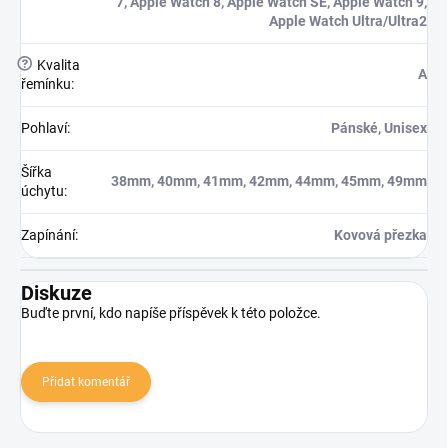
7, Apple Watch 8, Apple Watch SE, Apple Watch 9,
Apple Watch Ultra/Ultra2
?
Kvalita
A
řemínku
:
Pohlaví
:
Pánské, Unisex
Šířka
38mm, 40mm, 41mm, 42mm, 44mm, 45mm, 49mm
úchytu
:
Zapínání
:
Kovová přezka
Diskuze
Buďte první, kdo napíše příspěvek k této položce.
Přidat komentář