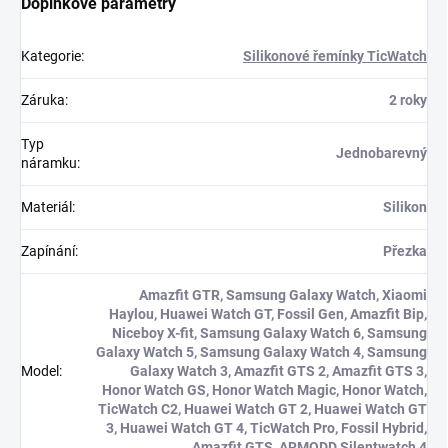
Doplňkové parametry
Kategorie
:
Silikonové řemínky TicWatch
Záruka
:
2 roky
Typ
Jednobarevný
náramku
:
Materiál
:
Silikon
Zapínání
:
Přezka
Amazfit GTR, Samsung Galaxy Watch, Xiaomi
Haylou, Huawei Watch GT, Fossil Gen, Amazfit Bip,
Niceboy X-fit, Samsung Galaxy Watch 6, Samsung
Galaxy Watch 5, Samsung Galaxy Watch 4, Samsung
Model
:
Galaxy Watch 3, Amazfit GTS 2, Amazfit GTS 3,
Honor Watch GS, Honor Watch Magic, Honor Watch,
TicWatch C2, Huawei Watch GT 2, Huawei Watch GT
3, Huawei Watch GT 4, TicWatch Pro, Fossil Hybrid,
Amazfit GTS, ARMODD Silentwatch 4