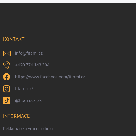
Zápatí
KONTAKT
info
@
fitami.cz
+420 774 143 304
https://www.facebook.com/fitami.cz
fitami.cz/
@fitami.cz_sk
INFORMACE
Reklamace a vrácení zboží