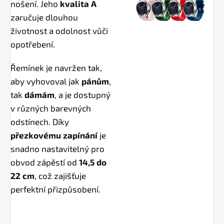
nošení. Jeho
kvalita A
zaručuje dlouhou
životnost a odolnost vůči
opotřebení.
Řemínek je navržen tak,
aby vyhovoval jak
pánům
,
tak
dámám
, a je dostupný
v různých barevných
odstínech. Díky
přezkovému zapínání
je
snadno nastavitelný pro
obvod zápěstí od
14,5 do
22 cm
, což zajišťuje
perfektní přizpůsobení.