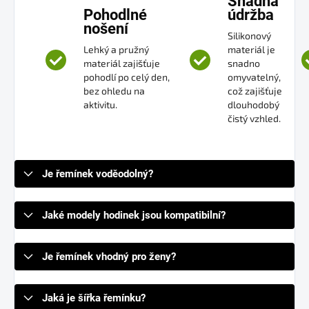
Snadná
Pohodlné
údržba
nošení
Silikonový
Lehký a pružný
materiál je
materiál zajišťuje
snadno
pohodlí po celý den,
omyvatelný,
bez ohledu na
což zajišťuje
aktivitu.
dlouhodobý
čistý vzhled.
Je řemínek voděodolný?
Jaké modely hodinek jsou kompatibilní?
Je řemínek vhodný pro ženy?
Jaká je šířka řemínku?