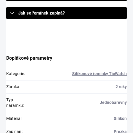
Jak se řemínek zapíná?
Doplňkové parametry
Kategorie
:
Silikonové řemínky TicWatch
Záruka
:
2 roky
Typ
Jednobarevný
náramku
:
Materiál
:
Silikon
Zapínání
:
Přezka