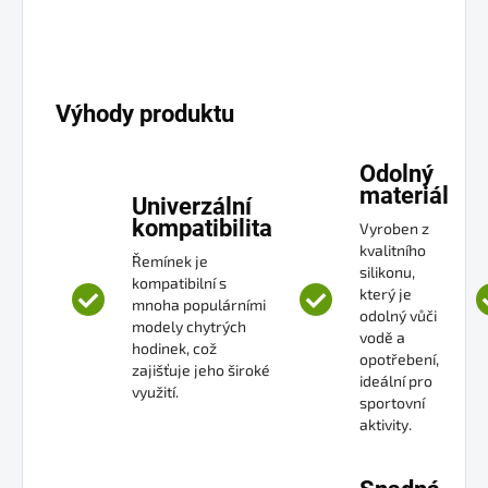
Výhody produktu
Odolný
materiál
Univerzální
kompatibilita
Vyroben z
kvalitního
Řemínek je
silikonu,
kompatibilní s
který je
mnoha populárními
odolný vůči
modely chytrých
vodě a
hodinek, což
opotřebení,
zajišťuje jeho široké
ideální pro
využití.
sportovní
aktivity.