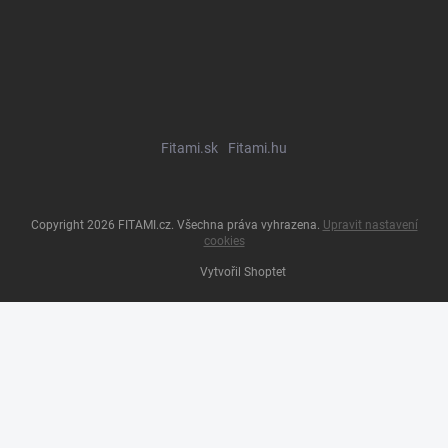
Fitami.sk
Fitami.hu
Copyright 2026
FITAMI.cz
. Všechna práva vyhrazena.
Upravit nastavení
cookies
Vytvořil Shoptet