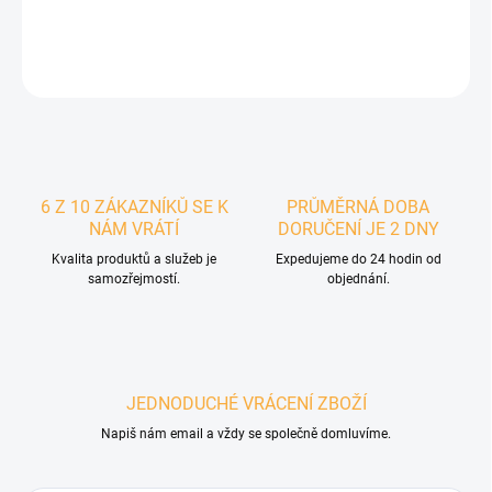
DETAILNÍ INFORMACE
ZEPTAT SE
6 Z 10 ZÁKAZNÍKŮ SE K
PRŮMĚRNÁ DOBA
NÁM VRÁTÍ
DORUČENÍ JE 2 DNY
Kvalita produktů a služeb je
Expedujeme do 24 hodin od
samozřejmostí.
objednání.
JEDNODUCHÉ VRÁCENÍ ZBOŽÍ
Napiš nám email a vždy se společně domluvíme.