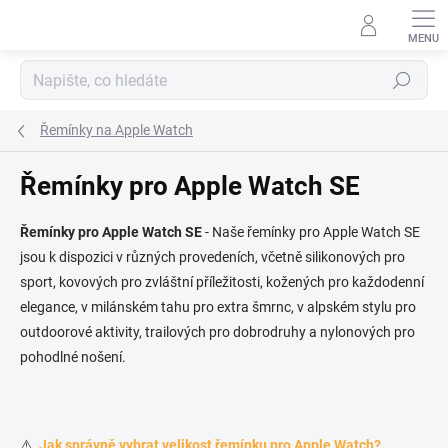
Přejít na obsah
Hledat
Řemínky na Apple Watch
Řemínky pro Apple Watch SE
Řemínky pro Apple Watch SE
- Naše řemínky pro Apple Watch SE
jsou k dispozici v různých provedeních, včetně silikonových pro
sport, kovových pro zvláštní příležitosti, kožených pro každodenní
elegance, v milánském tahu pro extra šmrnc, v alpském stylu pro
outdoorové aktivity, trailových pro dobrodruhy a nylonových pro
pohodlné nošení.
⚠️
Jak správně vybrat velikost řemínku pro Apple Watch?