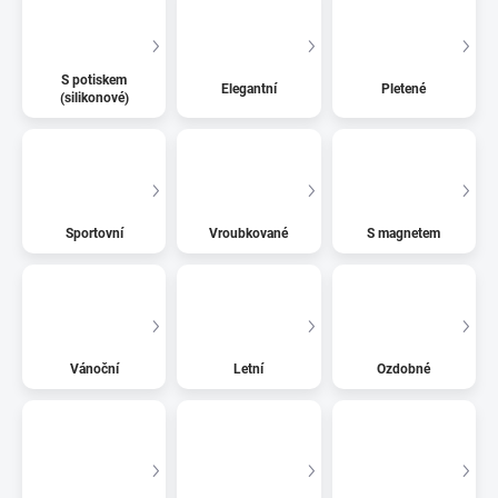
S potiskem
Elegantní
Pletené
(silikonové)
Sportovní
Vroubkované
S magnetem
Vánoční
Letní
Ozdobné