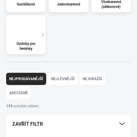
Vícebarevné
Gumičkové
Jednobarevné
(silikonové)
Ozdoby pro
řemínky
Řazení produktů
NEJPRODÁVANĚJŠÍ
NEJLEVNĚJŠÍ
NEJDRAŽŠÍ
ABECEDNĚ
159
položek celkem
ZAVŘÍT FILTR