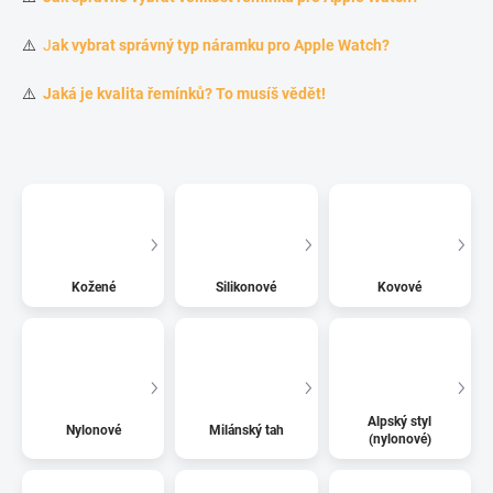
⚠️
J
ak vybrat správný typ náramku pro Apple Watch?
⚠️
Jaká je kvalita řemínků? To musíš vědět!
Kožené
Silikonové
Kovové
Alpský styl
Nylonové
Milánský tah
(nylonové)