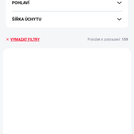
POHLAVÍ
ŠÍŘKA ÚCHYTU
Položek k zobrazení:
159
VYMAZAT FILTRY
Výpis produktů
VÝPRODEJ
SKLADEM - EXPEDUJEME IHNED
SKLADEM - EXPEDUJEME IHNED
(>5 KS)
(>5 KS)