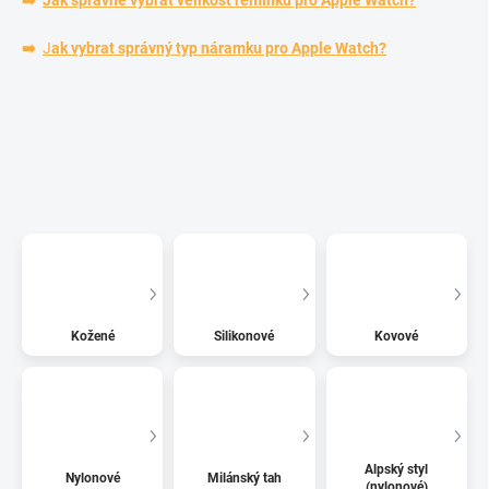
➡️
Jak správně vybrat velikost řemínku pro Apple Watch?
➡️
J
ak vybrat správný typ náramku pro Apple Watch?
Kožené
Silikonové
Kovové
Alpský styl
Nylonové
Milánský tah
(nylonové)