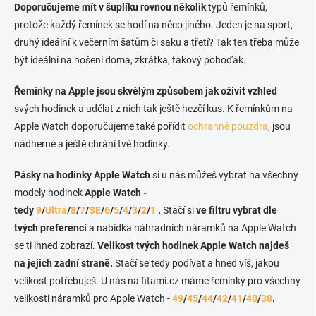
Doporučujeme mít v šuplíku rovnou několik
typů řemínků,
protože každý řemínek se hodí na něco jiného. Jeden je na sport,
druhý ideální k večerním šatům či saku a třetí? Tak ten třeba může
být ideální na nošení doma, zkrátka, takový pohoďák.
Řemínky na Apple jsou skvělým způsobem jak oživit vzhled
svých hodinek a udělat z nich tak ještě hezčí kus. K řemínkům na
Apple Watch doporučujeme také pořídit
ochranné pouzdra
, jsou
nádherné a ještě chrání tvé hodinky.
Pásky na hodinky Apple Watch
si u nás můžeš vybrat na všechny
modely hodinek
Apple Watch -
tedy
9
/
Ultra
/
8
/
7
/
SE
/
6
/
5
/
4
/
3
/
2
/
1
.
Stačí si
ve filtru vybrat dle
tvých preferencí
a nabídka náhradních náramků na Apple Watch
se ti ihned zobrazí.
Velikost tvých hodinek Apple Watch najdeš
na jejich zadní straně.
Stačí se tedy podívat a hned víš, jakou
velikost potřebuješ. U nás na fitami.cz máme řemínky pro všechny
velikosti náramků pro Apple Watch -
49
/
45
/
44
/
42
/
41
/
40
/
38
.