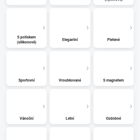
S potiskem
Elegantní
Pletené
(silikonové)
Sportovní
Vroubkované
S magnetem
Vánoční
Letní
Ozdobné