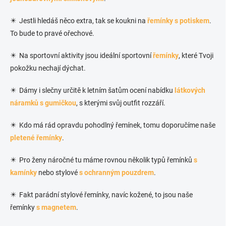
✴️ Jestli hledáš něco extra, tak se koukni na
řemínky s potiskem
.
To bude to pravé ořechové.
✴️ Na sportovní aktivity jsou ideální sportovní
řemínky
, které Tvoji
pokožku nechají dýchat.
✴️ Dámy i slečny určitě k letním šatům ocení nabídku
látkových
náramků s gumičkou
, s kterými svůj outfit rozzáří.
✴️ Kdo má rád opravdu pohodlný řemínek, tomu doporučíme naše
pletené řemínky
.
✴️ Pro ženy náročné tu máme rovnou několik typů řemínků
s
kamínky
nebo stylové
s ochranným pouzdrem
.
✴️ Fakt parádní stylové řemínky, navíc kožené, to jsou naše
řemínky
s magnetem
.