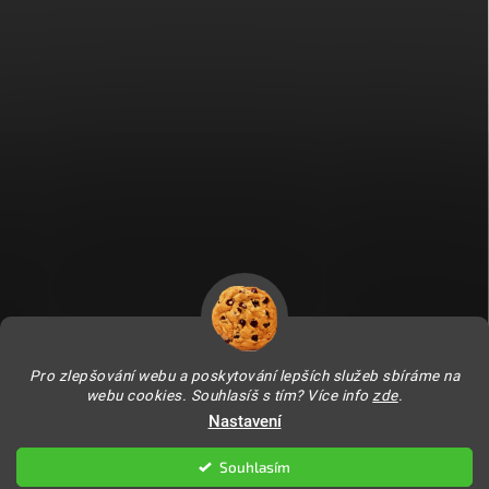
Fitami.sk
Fitami.hu
Pro zlepšování webu a poskytování lepších služeb sbíráme na
webu cookies. Souhlasíš s tím? Více info
zde
.
Nastavení
Copyright 2026
FITAMI.cz
. Všechna práva vyhrazena.
Upravit nastavení
cookies
Souhlasím
Vytvořil Shoptet