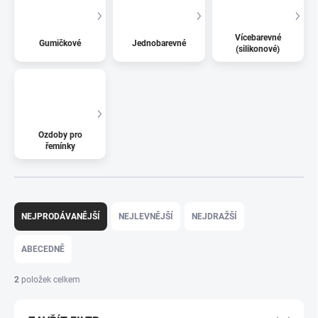
Vícebarevné
Gumičkové
Jednobarevné
(silikonové)
Ozdoby pro
řemínky
Řazení produktů
NEJPRODÁVANĚJŠÍ
NEJLEVNĚJŠÍ
NEJDRAŽŠÍ
ABECEDNĚ
2
položek celkem