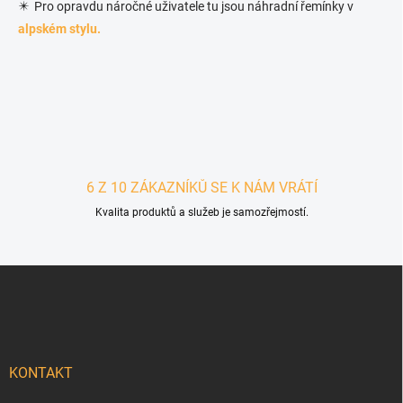
✴️ Pro opravdu náročné uživatele tu jsou náhradní řemínky v
alpském stylu.
6 Z 10 ZÁKAZNÍKŮ SE K NÁM VRÁTÍ
Kvalita produktů a služeb je samozřejmostí.
Zápatí
KONTAKT