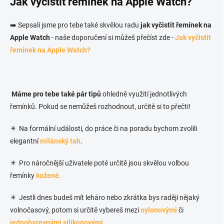
Jak vyčistit řemínek na Apple Watch?
➡️ Sepsali jsme pro tebe také skvělou radu
jak vyčistit řemínek na
Apple Watch
- naše doporučení si můžeš přečíst zde -
Jak vyčistit
řemínek na Apple Watch?
Máme pro tebe také pár tipů
ohledně využití jednotlivých
řemínků. Pokud se nemůžeš rozhodnout, určitě si to přečti!
✴️ Na formální události, do práce či na poradu bychom zvolili
elegantní
milánský tah
.
✴️ Pro náročnější uživatele poté určitě jsou skvělou volbou
řemínky
kožené.
✴️ Jestli dnes budeš mít leháro nebo zkrátka bys raději nějaký
volnočasový, potom si určitě vybereš mezi
nylonovými
či
jednobarevnými silikonovými
.