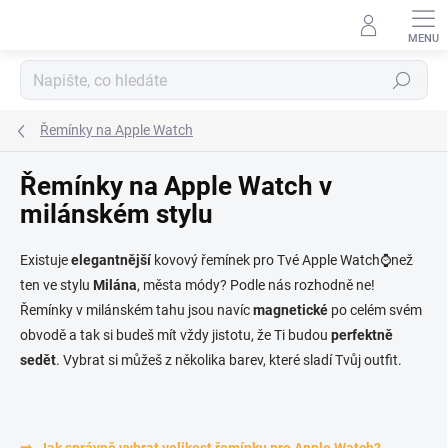
Přejít na obsah
Hledat
Řemínky na Apple Watch
Řemínky na Apple Watch v
milánském stylu
Existuje
elegantnější
kovový řemínek pro Tvé Apple Watch
⌚než
ten ve stylu
Milána
, města módy? Podle nás rozhodně ne!
Řemínky v milánském tahu jsou navíc
magnetické
po celém svém
obvodě a tak si budeš mít vždy jistotu, že Ti budou
perfektně
sedět
. Vybrat si můžeš z několika barev, které sladí Tvůj outfit.