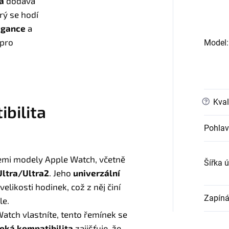
a
dodává
erý se hodí
egance
a
 pro
Model
:
?
Kval
ibilita
Pohlav
emi modely Apple Watch, včetně
Šířka 
ltra/Ultra2
. Jeho
univerzální
velikosti hodinek, což z něj činí
Zapíná
le.
atch vlastníte, tento řemínek se
roká kompatibilita
zajišťuje, že