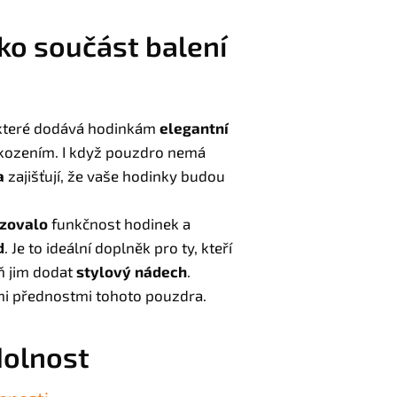
ko součást balení
 které dodává hodinkám
elegantní
kozením. I když pouzdro nemá
a
zajišťují, že vaše hodinky budou
zovalo
funkčnost hodinek a
d
. Je to ideální doplněk pro ty, kteří
ň jim dodat
stylový nádech
.
mi přednostmi tohoto pouzdra.
dolnost