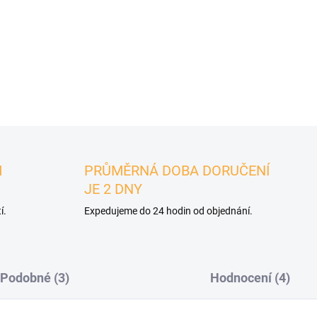
kombinaci s elegantním
pou
DETAILNÍ INFORMACE
ZEPTAT SE
M
PRŮMĚRNÁ DOBA DORUČENÍ
JE 2 DNY
í.
Expedujeme do 24 hodin od objednání.
Podobné (3)
Hodnocení (4)