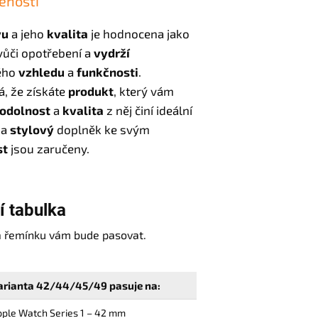
enosti
vu
a jeho
kvalita
je hodnocena jako
ůči opotřebení a
vydrží
vého
vzhledu
a
funkčnosti
.
, že získáte
produkt
, který vám
odolnost
a
kvalita
z něj činí ideální
a
stylový
doplněk ke svým
st
jsou zaručeny.
í tabulka
nta řemínku vám bude pasovat.
arianta 42/44/45/49 pasuje na:
ple Watch Series 1 – 42 mm