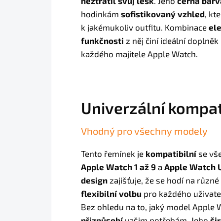
neztratil svůj lesk
. Jeho
černá barv
hodinkám
sofistikovaný vzhled
, kt
k jakémukoliv outfitu. Kombinace
el
funkčnosti
z něj činí ideální doplněk
každého majitele Apple Watch.
Univerzální kompat
Vhodný pro všechny modely
Tento řemínek je
kompatibilní
se vš
Apple Watch 1 až 9
a
Apple Watch U
design
zajišťuje, že se hodí na různé 
flexibilní volbu
pro každého uživate
Bez ohledu na to, jaký model Apple W
přizpůsobí
vašim potřebám. Jeho
ši