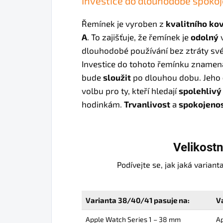
Investice do dlouhodobé spokoj
Řemínek je vyroben z
kvalitního ko
A
. To zajišťuje, že řemínek je
odolný
v
dlouhodobé používání bez ztráty s
Investice do tohoto řemínku znamená
bude
sloužit
po dlouhou dobu. Jeho
volbu pro ty, kteří hledají
spolehlivý
hodinkám.
Trvanlivost
a
spokojeno
Velikostn
Podívejte se, jak jaká varia
Varianta 38/40/41 pasuje na:
V
Apple Watch Series 1 – 38 mm
Ap