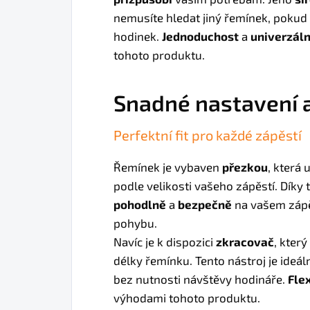
nemusíte hledat jiný řemínek, poku
hodinek.
Jednoduchost
a
univerzál
tohoto produktu.
Snadné nastavení 
Perfektní fit pro každé zápěstí
Řemínek je vybaven
přezkou
, která
podle velikosti vašeho zápěstí. Díky
pohodlně
a
bezpečně
na vašem zápě
pohybu.
Navíc je k dispozici
zkracovač
, kter
délky řemínku. Tento nástroj je ideální
bez nutnosti návštěvy hodináře.
Flex
výhodami tohoto produktu.