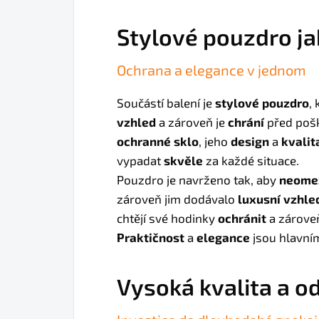
Stylové pouzdro ja
Ochrana a elegance v jednom
Součástí balení je
stylové pouzdro
,
vzhled
a zároveň je
chrání
před poš
ochranné sklo
, jeho
design
a
kvalit
vypadat
skvěle
za každé situace.
Pouzdro je navrženo tak, aby
neome
zároveň jim dodávalo
luxusní vzhle
chtějí své hodinky
ochránit
a zárove
Praktičnost
a
elegance
jsou hlavní
Vysoká kvalita a o