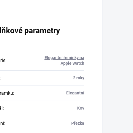
lňkové parametry
Elegantní řemínky na
rie
:
Apple Watch
a
:
2 roky
áramku
:
Elegantní
ál
:
Kov
ní
:
Přezka