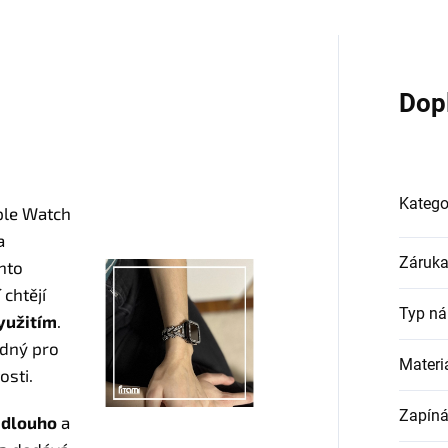
Dop
Katego
ple Watch
a
Záruk
ento
 chtějí
Typ n
yužitím
.
dný pro
Materi
osti.
Zapíná
 dlouho
a