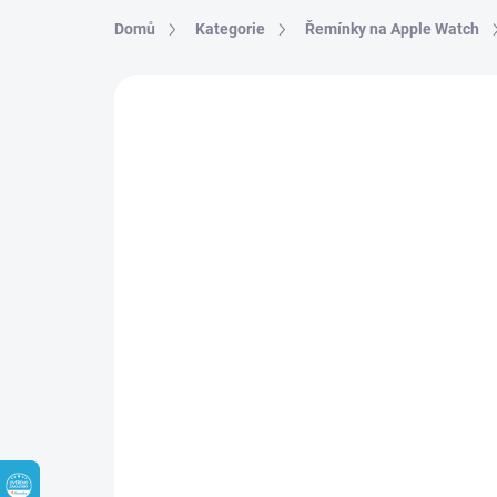
Přejít na obsah
Domů
Kategorie
Řemínky na Apple Watch
4 hodnocení
Podrobnosti hodnocení
Z