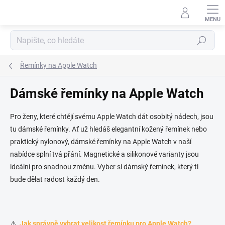
Přejít na obsah
Hledat
Řemínky na Apple Watch
Dámské řemínky na Apple Watch
Pro ženy, které chtějí svému Apple Watch dát osobitý nádech, jsou
tu dámské řemínky. Ať už hledáš elegantní kožený řemínek nebo
praktický nylonový, dámské řemínky na Apple Watch v naší
nabídce splní tvá přání. Magnetické a silikonové varianty jsou
ideální pro snadnou změnu. Vyber si dámský řemínek, který ti
bude dělat radost každý den.
⚠️
Jak správně vybrat velikost řemínku pro Apple Watch?