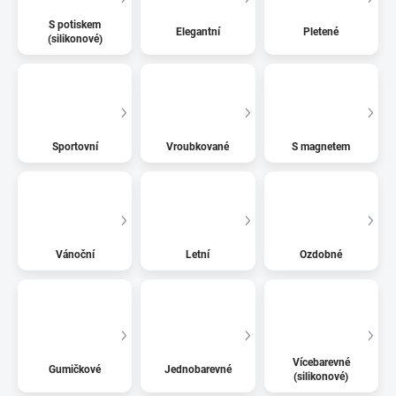
S potiskem
Elegantní
Pletené
(silikonové)
Sportovní
Vroubkované
S magnetem
Vánoční
Letní
Ozdobné
Vícebarevné
Gumičkové
Jednobarevné
(silikonové)