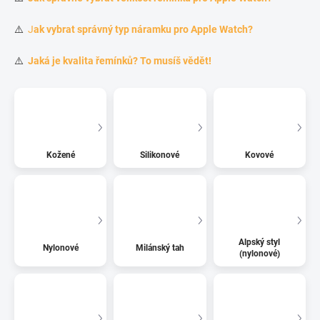
⚠️
J
ak vybrat správný typ náramku pro Apple Watch?
⚠️
Jaká je kvalita řemínků? To musíš vědět!
Kožené
Silikonové
Kovové
Alpský styl
Nylonové
Milánský tah
(nylonové)