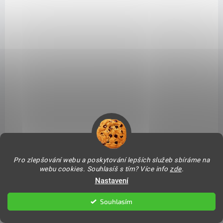
SKLADEM - EXPEDUJEME IHNED
SKLADEM - EXPEDUJEME IHNED
(1 KS)
(1 KS)
Dámský jednobarevný
Pletený navlékací
řemínek pro Apple
řemínek pro Apple
Watch - Midnight Blue
Watch - Duhový
139,30 Kč
209,30 Kč
Pro zlepšování webu a poskytování lepších služeb sbíráme na
webu cookies. Souhlasíš s tím? Více info
zde
.
Detail
Detail
Nastavení
Souhlasím