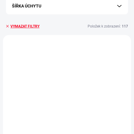
ŠÍŘKA ÚCHYTU
Položek k zobrazení:
117
VYMAZAT FILTRY
Výpis produktů
VÝPRODEJ
SKLADEM - EXPEDUJEME IHNED
SKLADEM - EXPEDUJEME IHNED
(>5 KS)
(>5 KS)
Pletený navlékací
Pletený navlékací
řemínek pro Apple
řemínek pro Apple