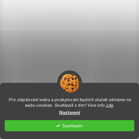
VÝPRODEJ
SKLADEM - EXPEDUJEME IHNED
SKLADEM - EXPEDUJEME IHNED
(>5 KS)
(2 KS)
Pro zlepšování webu a poskytování lepších služeb sbíráme na
Pletený navlékací
Stylový řemínek s
webu cookies. Souhlasíš s tím? Více info
zde
.
řemínek pro Apple
pouzdrem pro Apple
Nastavení
Watch - Diamond Pink
Watch - Rose Gold
99 Kč
293,30 Kč
od
Souhlasím
Detail
Detail