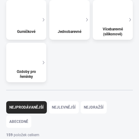
Vícebarevné
Gumičkové
Jednobarevné
(silikonové)
Ozdoby pro
řemínky
Řazení produktů
NEJPRODÁVANĚJŠÍ
NEJLEVNĚJŠÍ
NEJDRAŽŠÍ
ABECEDNĚ
159
položek celkem