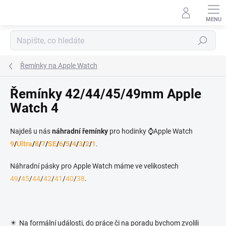
Přejít na obsah
Hledat
Řemínky na Apple Watch
Řemínky 42/44/45/49mm Apple
Watch 4
Najdeš u nás
náhradní řemínky
pro hodinky ⌚Apple Watch
9
/
Ultra
/
8
/
7
/
SE
/
6
/
5
/
4
/
3
/
2
/
1
.
Náhradní pásky pro Apple Watch máme ve velikostech
49
/
45
/
44
/
42
/
41
/
40
/
38
.
✴️ Na formální události, do práce či na poradu bychom zvolili