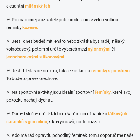
elegantní
milánský tah
.
✴️ Pro náročnější uživatele poté určitě jsou skvělou volbou
řemínky
kožené.
✴️ Jestli dnes budeš mít leháro nebo zkrátka bys raději nějaký
volnočasový, potom si určitě vybereš mezi
nylonovými
či
jednobarevnými silikonovými
.
✴️ Jestli hledáš něco extra, tak se koukni na
řemínky s potiskem
.
To bude to pravé ořechové.
✴️ Na sportovní aktivity jsou ideální sportovní
řemínky
, které Tvoji
pokožku nechají dýchat.
✴️ Dámy i slečny určitě k letním šatům ocení nabídku
látkových
náramků s gumičkou
, s kterými svůj outfit rozzáří.
✴️ Kdo má rád opravdu pohodlný řemínek, tomu doporučíme naše