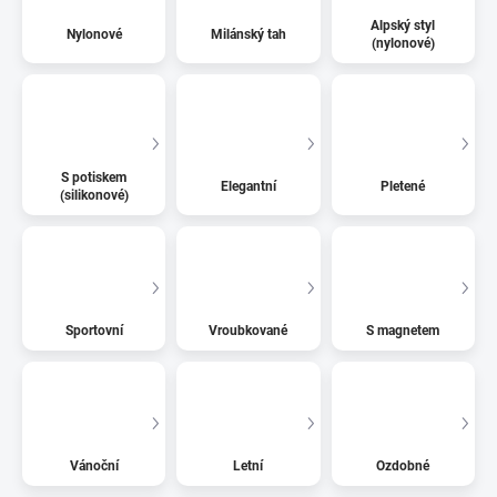
Alpský styl
Nylonové
Milánský tah
(nylonové)
S potiskem
Elegantní
Pletené
(silikonové)
Sportovní
Vroubkované
S magnetem
Vánoční
Letní
Ozdobné