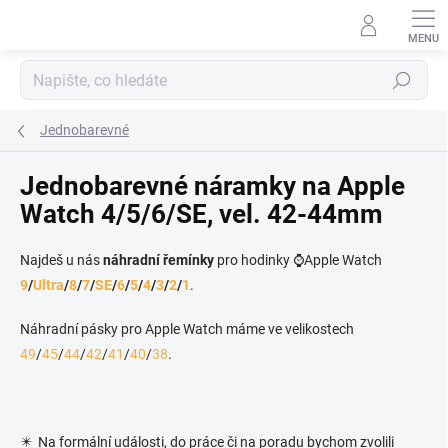
Přejít na obsah
Hledat
Jednobarevné
Jednobarevné náramky na Apple
Watch 4/5/6/SE, vel. 42-44mm
Najdeš u nás
náhradní řemínky
pro hodinky ⌚Apple Watch
9
/
Ultra
/
8
/
7
/
SE
/
6
/
5
/
4
/
3
/
2
/
1
.
Náhradní pásky pro Apple Watch máme ve velikostech
49
/
45
/
44
/
42
/
41
/
40
/
38
.
✴️ Na formální události, do práce či na poradu bychom zvolili