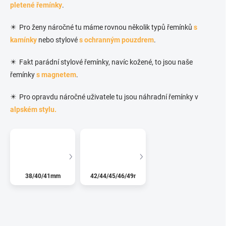
pletené řemínky
.
✴️ Pro ženy náročné tu máme rovnou několik typů řemínků
s
kamínky
nebo stylové
s ochranným pouzdrem
.
✴️ Fakt parádní stylové řemínky, navíc kožené, to jsou naše
řemínky
s magnetem
.
✴️ Pro opravdu náročné uživatele tu jsou náhradní řemínky v
alpském stylu.
38/40/41mm
42/44/45/46/49mm