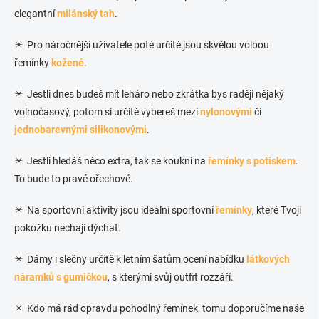
elegantní
milánský tah
.
✴️ Pro náročnější uživatele poté určitě jsou skvělou volbou
řemínky
kožené.
✴️ Jestli dnes budeš mít leháro nebo zkrátka bys raději nějaký
volnočasový, potom si určitě vybereš mezi
nylonovými
či
jednobarevnými silikonovými
.
✴️ Jestli hledáš něco extra, tak se koukni na
řemínky s potiskem
.
To bude to pravé ořechové.
✴️ Na sportovní aktivity jsou ideální sportovní
řemínky
, které Tvoji
pokožku nechají dýchat.
✴️ Dámy i slečny určitě k letním šatům ocení nabídku
látkových
náramků s gumičkou
, s kterými svůj outfit rozzáří.
✴️ Kdo má rád opravdu pohodlný řemínek, tomu doporučíme naše