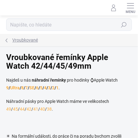
Přejít na obsah
Hledat
Vroubkované
Vroubkované řemínky Apple
Watch 42/44/45/49mm
Najdeš u nás
náhradní řemínky
pro hodinky ⌚Apple Watch
9
/
Ultra
/
8
/
7
/
SE
/
6
/
5
/
4
/
3
/
2
/
1
.
Náhradní pásky pro Apple Watch máme ve velikostech
49
/
45
/
44
/
42
/
41
/
40
/
38
.
✴️ Na formální události, do práce či na poradu bychom zvolili