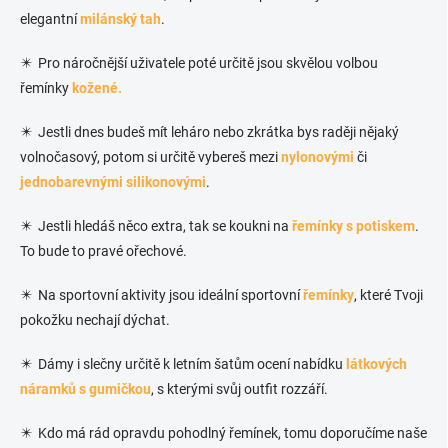
elegantní
milánský tah
.
✴️ Pro náročnější uživatele poté určitě jsou skvělou volbou
řemínky
kožené.
✴️ Jestli dnes budeš mít leháro nebo zkrátka bys raději nějaký
volnočasový, potom si určitě vybereš mezi
nylonovými
či
jednobarevnými silikonovými
.
✴️ Jestli hledáš něco extra, tak se koukni na
řemínky s potiskem
.
To bude to pravé ořechové.
✴️ Na sportovní aktivity jsou ideální sportovní
řemínky
, které Tvoji
pokožku nechají dýchat.
✴️ Dámy i slečny určitě k letním šatům ocení nabídku
látkových
náramků s gumičkou
, s kterými svůj outfit rozzáří.
✴️ Kdo má rád opravdu pohodlný řemínek, tomu doporučíme naše