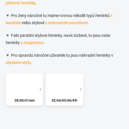
pletené řemínky
.
✴️ Pro ženy náročné tu máme rovnou několik typů řemínků
s
kamínky
nebo stylové
s ochranným pouzdrem
.
✴️ Fakt parádní stylové řemínky, navíc kožené, to jsou naše
řemínky
s magnetem
.
✴️ Pro opravdu náročné uživatele tu jsou náhradní řemínky v
alpském stylu.
38/40/41mm
42/44/45/46/49mm