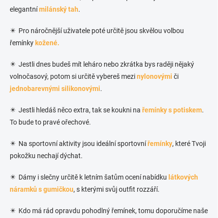
elegantní
milánský tah
.
✴️ Pro náročnější uživatele poté určitě jsou skvělou volbou
řemínky
kožené.
✴️ Jestli dnes budeš mít leháro nebo zkrátka bys raději nějaký
volnočasový, potom si určitě vybereš mezi
nylonovými
či
jednobarevnými silikonovými
.
✴️ Jestli hledáš něco extra, tak se koukni na
řemínky s potiskem
.
To bude to pravé ořechové.
✴️ Na sportovní aktivity jsou ideální sportovní
řemínky
, které Tvoji
pokožku nechají dýchat.
✴️ Dámy i slečny určitě k letním šatům ocení nabídku
látkových
náramků s gumičkou
, s kterými svůj outfit rozzáří.
✴️ Kdo má rád opravdu pohodlný řemínek, tomu doporučíme naše