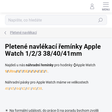
Přejít na obsah
Hledat
Pletené navlékací
Pletené navlékací řemínky Apple
Watch 1/2/3 38/40/41mm
Najdeš u nás
náhradní řemínky
pro hodinky ⌚Apple Watch
9
/
Ultra
/
8
/
7
/
SE
/
6
/
5
/
4
/
3
/
2
/
1
.
Náhradní pásky pro Apple Watch máme ve velikostech
49
/
45
/
44
/
42
/
41
/
40
/
38
.
✴️ Na formální události, do práce či na poradu bychom zvolili