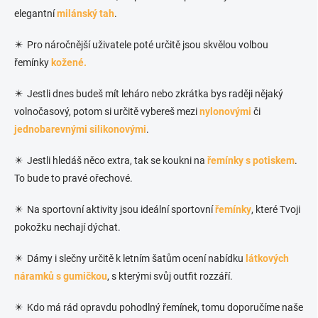
elegantní
milánský tah
.
✴️ Pro náročnější uživatele poté určitě jsou skvělou volbou
řemínky
kožené.
✴️ Jestli dnes budeš mít leháro nebo zkrátka bys raději nějaký
volnočasový, potom si určitě vybereš mezi
nylonovými
či
jednobarevnými silikonovými
.
✴️ Jestli hledáš něco extra, tak se koukni na
řemínky s potiskem
.
To bude to pravé ořechové.
✴️ Na sportovní aktivity jsou ideální sportovní
řemínky
, které Tvoji
pokožku nechají dýchat.
✴️ Dámy i slečny určitě k letním šatům ocení nabídku
látkových
náramků s gumičkou
, s kterými svůj outfit rozzáří.
✴️ Kdo má rád opravdu pohodlný řemínek, tomu doporučíme naše