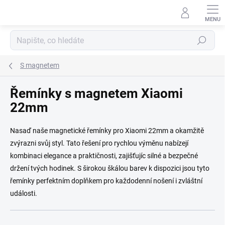
Přejít na obsah
Hledat
S magnetem
Řemínky s magnetem Xiaomi
22mm
Nasaď naše magnetické řemínky pro Xiaomi 22mm a okamžitě
zvýrazni svůj styl. Tato řešení pro rychlou výměnu nabízejí
kombinaci elegance a praktičnosti, zajišťujíc silné a bezpečné
držení tvých hodinek. S širokou škálou barev k dispozici jsou tyto
řemínky perfektním doplňkem pro každodenní nošení i zvláštní
události.