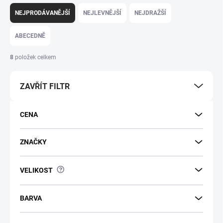
Řazení produktů
NEJPRODÁVANĚJŠÍ
NEJLEVNĚJŠÍ
NEJDRAŽŠÍ
ABECEDNĚ
8
položek celkem
ZAVŘÍT FILTR
CENA
ZNAČKY
?
VELIKOST
BARVA