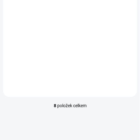
SKLADEM - EXPEDUJEME IHNED
MOMENTÁLNĚ NEDOSTUPNÉ
(1 KS)
Stylový řemínek s
Stylový řemínek s
magnetem pro chytré
magnetem pro chytré
hodinky - Černý
hodinky - Béžový
202,30 Kč
202,30 Kč
Detail
Detail
8
položek celkem
Ovládací prvky výpisu