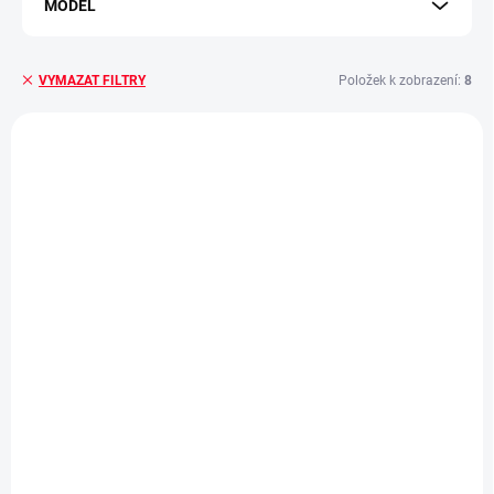
MODEL
Položek k zobrazení:
8
VYMAZAT FILTRY
Výpis produktů
SKLADEM - EXPEDUJEME IHNED
SKLADEM - EXPEDUJEME IHNED
(3 KS)
(4 KS)
Stylový kožený
Stylový řemínek s
řemínek s magnetem
magnetem pro chytré
pro chytré hodinky
hodinky 22mm