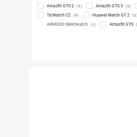
Amazfit GTS 2
Amazfit GTS 3
9
9
TicWatch C2
Huawei Watch GT 2
9
6
ARMODD Silentwatch
Amazfit GTS
0
Výpis produktů