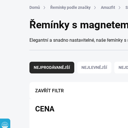
Přejít na obsah
Domů
Řemínky podle značky
Amazfit
S
Řemínky s magnete
Elegantní a snadno nastavitelné, naše řemínky 
Řazení produktů
NEJPRODÁVANĚJŠÍ
NEJLEVNĚJŠÍ
NEJD
ZAVŘÍT FILTR
CENA