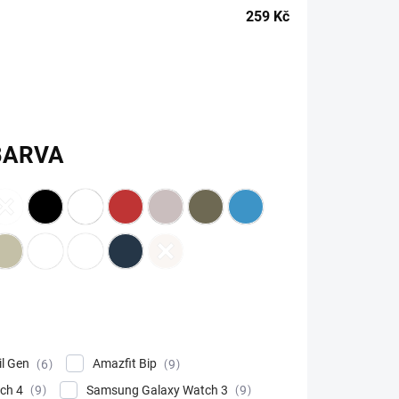
259
Kč
BARVA
il Gen
Amazfit Bip
6
9
ch 4
Samsung Galaxy Watch 3
9
9