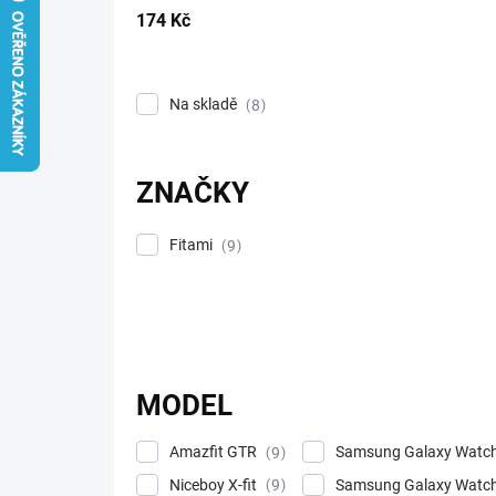
174
Kč
Na skladě
8
ZNAČKY
Fitami
9
MODEL
Amazfit GTR
Samsung Galaxy Watc
9
Niceboy X-fit
Samsung Galaxy Watc
9