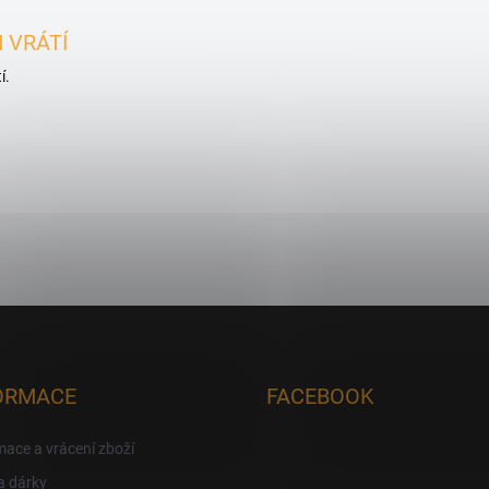
 VRÁTÍ
í.
ORMACE
FACEBOOK
ace a vrácení zboží
a dárky