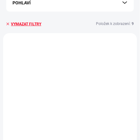
POHLAVÍ
Položek k zobrazení:
9
VYMAZAT FILTRY
Výpis produktů
SKLADEM - EXPEDUJEME IHNED
SKLADEM - EXPEDUJEME IHNED
(4 KS)
(4 KS)
Stylový vroubkovaný
Stylový vroubkovaný
řemínek pro Apple
řemínek pro Apple
Watch - Béžový
Watch - Midnight Blue