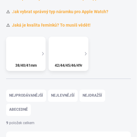
⚠️
J
ak vybrat správný typ náramku pro Apple Watch?
⚠️
Jaká je kvalita řemínků? To musíš vědět!
38/40/41mm
42/44/45/46/49mm
Řazení produktů
NEJPRODÁVANĚJŠÍ
NEJLEVNĚJŠÍ
NEJDRAŽŠÍ
ABECEDNĚ
9
položek celkem