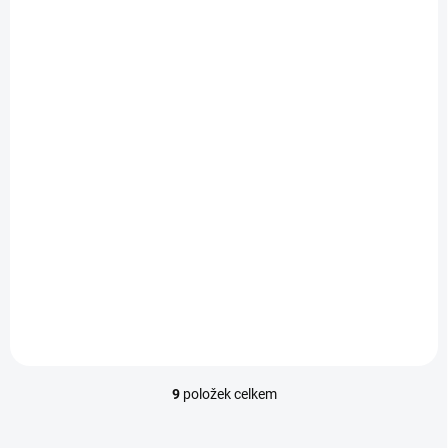
SKLADEM - EXPEDUJEME IHNED
(4 KS)
Vroubkovaný řemínek
pro Apple Watch -
Šedý
153,30 Kč
Detail
9
položek celkem
Ovládací prvky výpisu