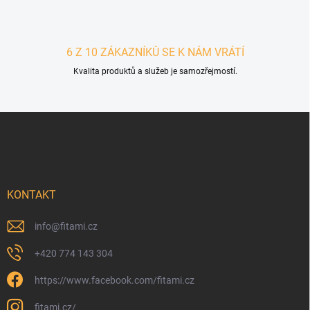
6 Z 10 ZÁKAZNÍKŮ SE K NÁM VRÁTÍ
Kvalita produktů a služeb je samozřejmostí.
Zápatí
KONTAKT
info
@
fitami.cz
+420 774 143 304
https://www.facebook.com/fitami.cz
fitami.cz/