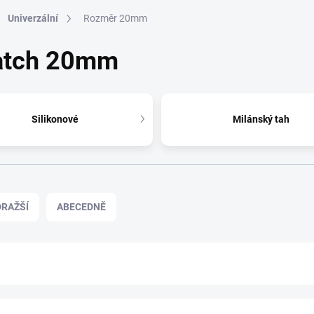
Univerzální
Rozměr 20mm
atch 20mm
Silikonové
Milánský tah
RAŽŠÍ
ABECEDNĚ