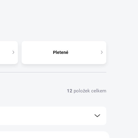
Pletené
12
položek celkem