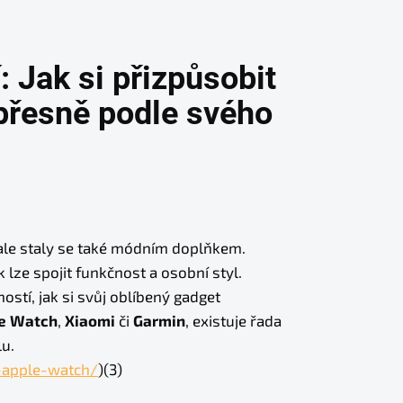
í: Jak si přizpůsobit
přesně podle svého
 ale staly se také módním doplňkem.
k lze spojit funkčnost a osobní styl.
stí, jak si svůj oblíbený gadget
e Watch
,
Xiaomi
či
Garmin
, existuje řada
lu.
-apple-watch/
)(3)