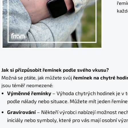
řemín
každo
Jak si přizpůsobit řemínek podle svého vkusu?
Možná se ptáte, jak můžete svůj
řemínek na chytré hodi
jsou téměř neomezené:
Výměnné řemínky
– Výhoda chytrých hodinek je v 
podle nálady nebo situace. Můžete mít jeden řemínek
Gravírování
– Někteří výrobci nabízejí možnost nec
iniciály nebo symboly, které pro vás mají osobní vý