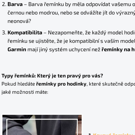
Barva
– Barva řemínku by měla odpovídat vašemu obl
černou nebo modrou, nebo se odvážíte jít do výrazný
neonová?
Kompatibilita
– Nezapomeňte, že každý model hodin
řemínku se ujistěte, že je kompatibilní s vaším mod
Garmin
mají jiný systém uchycení než
řemínky na h
Typy řemínků: Který je ten pravý pro vás?
Pokud hledáte
řemínky pro hodinky
, které skutečně odpo
jaké možnosti máte:
1.
Kovové řemínky