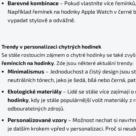
Barevné kombinace
– Pokud vlastníte více řemínků
Například řemínek na hodinky Apple Watch v čern
vypadat stylově a odvážně.
Trendy v personalizaci chytrých hodinek
Se stále rostoucím zájmem o chytré hodinky se také zvyšu
řemíncích na hodinky
. Zde jsou některé aktuální trendy:
Minimalismus
– Jednoduchost a čistý design jsou st
neutrálních tónech, jako je šedá, bílá nebo černá, pa
Ekologické materiály
– Lidé se stále více zajímají o 
hodinky
, kdy je stále populárnější volit materiály 
odbouratelných zdrojů.
Personalizované vzory
– Možnost nechat si navrhno
je dalším krokem vpřed v personalizaci. Proč si neud