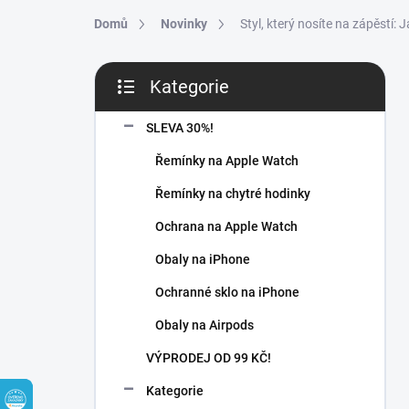
Přejít na obsah
Domů
Novinky
Styl, který nosíte na zápěstí:
Postranní panel
Kategorie
Přeskočit kategorie
SLEVA 30%!
Řemínky na Apple Watch
Řemínky na chytré hodinky
Ochrana na Apple Watch
Obaly na iPhone
Ochranné sklo na iPhone
Obaly na Airpods
VÝPRODEJ OD 99 KČ!
Kategorie