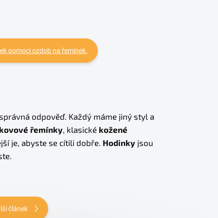
mínek pomocí ozdob na řemínek.
á správná odpověď. Každý máme jiný styl a
kovové řemínky
, klasické
kožené
jší je, abyste se cítili dobře.
Hodinky
jsou
ste.
lší článek