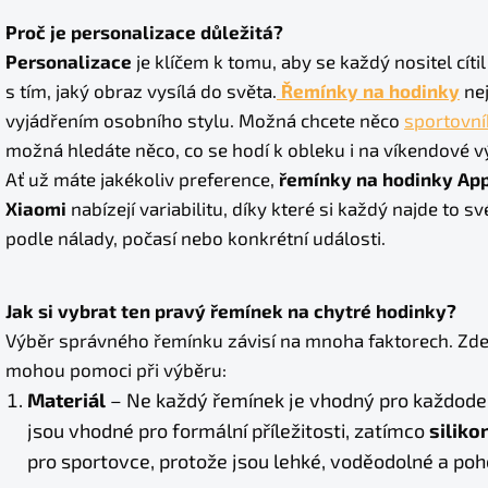
Proč je personalizace důležitá?
Personalizace
je klíčem k tomu, aby se každý nositel cíti
s tím, jaký obraz vysílá do světa.
Řemínky na hodinky
nej
vyjádřením osobního stylu. Možná chcete něco
sportovn
možná hledáte něco, co se hodí k obleku i na víkendové v
Ať už máte jakékoliv preference,
řemínky na hodinky Ap
Xiaomi
nabízejí variabilitu, díky které si každý najde to sv
podle nálady, počasí nebo konkrétní události.
Jak si vybrat ten pravý řemínek na chytré hodinky?
Výběr správného řemínku závisí na mnoha faktorech. Zde j
mohou pomoci při výběru:
Materiál
– Ne každý řemínek je vhodný pro každoden
jsou vhodné pro formální příležitosti, zatímco
silik
pro sportovce, protože jsou lehké, voděodolné a poh