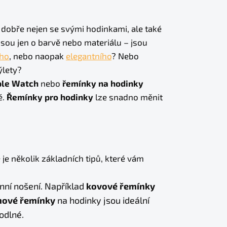
l dobře nejen se svými hodinkami, ale také
sou jen o barvě nebo materiálu – jsou
ího
, nebo naopak
elegantního
? Nebo
ýlety?
ple Watch
nebo
řemínky na hodinky
é.
Řemínky pro hodinky
lze snadno měnit
e několik základních tipů, které vám
ní nošení. Například
kovové řemínky
onové řemínky
na hodinky jsou ideální
odlné.