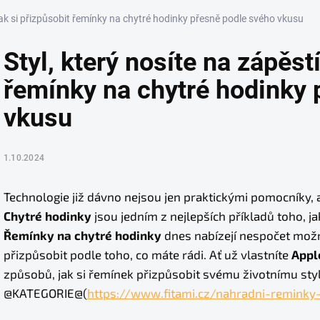
 Jak si přizpůsobit řemínky na chytré hodinky přesně podle svého vkusu
Styl, který nosíte na zápěst
řemínky na chytré hodinky 
vkusu
1.10.2024
Technologie již dávno nejsou jen praktickými pomocníky,
Chytré hodinky
jsou jedním z nejlepších příkladů toho, ja
Řemínky na chytré hodinky
dnes nabízejí nespočet možno
přizpůsobit podle toho, co máte rádi. Ať už vlastníte
Appl
způsobů, jak si řemínek přizpůsobit svému životnímu sty
@KATEGORIE@(
https://www.fitami.cz/nahradni-reminky