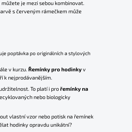
, můžete je mezi sebou kombinovat.
é barvě s červeným rámečkem může
je poptávka po originálních a stylových
ále v kurzu.
Řemínky pro hodinky
v
tří k nejprodávanějším.
udržitelnost. To platí i pro
řemínky na
z recyklovaných nebo biologicky
ut vlastní vzor nebo potisk na řemínek
ělat hodinky opravdu unikátní?