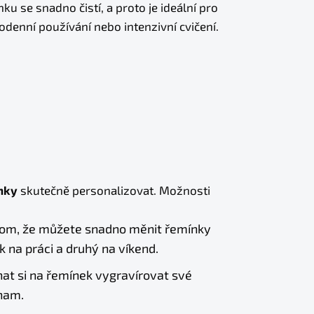
ku se snadno čistí, a proto je ideální pro
denní používání nebo intenzivní cvičení.
nky
skutečně personalizovat. Možnosti
tom, že můžete snadno měnit řemínky
 na práci a druhý na víkend.
hat si na řemínek vygravírovat své
znam.