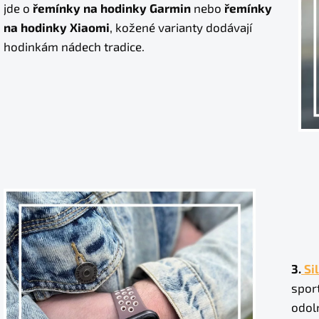
jde o
řemínky na hodinky Garmin
nebo
řemínky
na hodinky Xiaomi
, kožené varianty dodávají
hodinkám nádech tradice.
3.
Si
sport
odoln