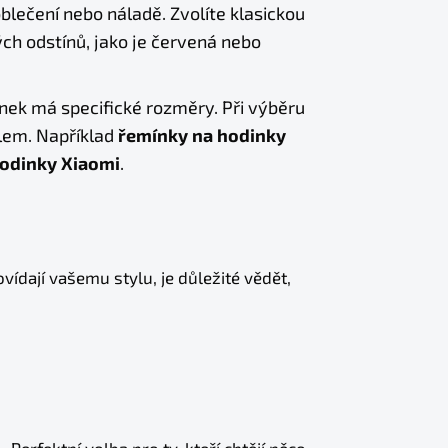
ečení nebo náladě. Zvolíte klasickou
ch odstínů, jako je červená nebo
ek má specifické rozměry. Při výběru
elem. Například
řemínky na hodinky
odinky Xiaomi
.
vídají vašemu stylu, je důležité vědět,
– Perfektní volba pro ty, kteří chtějí něco