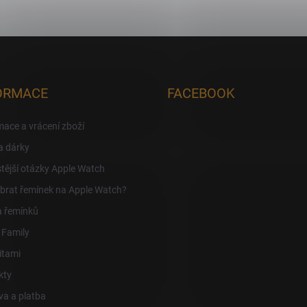
ORMACE
FACEBOOK
ace a vrácení zboží
a dárky
tější otázky Apple Watch
brat řemínek na Apple Watch?
a řemínků
 Family
itami
kty
a a platba