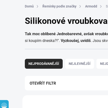
Přejít na obsah
Domů
Řemínky podle značky
Armodd
S
Silikonové vroubkov
Tak moc oblíbené Jednobarevné, avšak vroubk
si koupím dneska?!".
Vyzkoušej, uvidíš
. Jsou skv
Řazení produktů
NEJPRODÁVANĚJŠÍ
NEJLEVNĚJŠÍ
NEJD
OTEVŘÍT FILTR
Výpis produktů
VÝPRODEJ