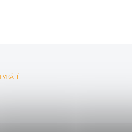
153,30 Kč
Detail
Ovládací prvky výpisu
 VRÁTÍ
í.