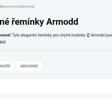
ilikonové vroubkované
ané řemínky Armodd
ované
! Tyto elegantní řemínky pro chytré hodinky
⌚ Armodd jsou 
ělé!
RAŽŠÍ
ABECEDNĚ