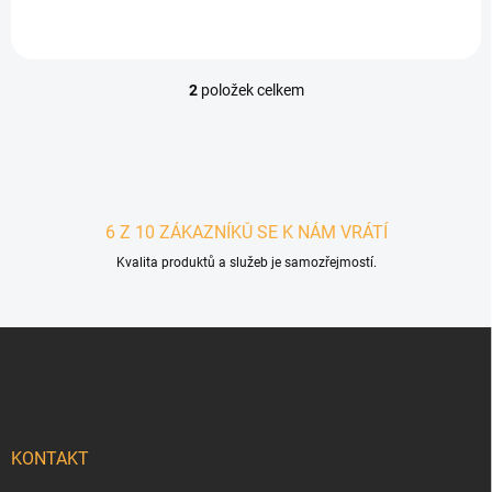
2
položek celkem
Ovládací prvky výpisu
6 Z 10 ZÁKAZNÍKŮ SE K NÁM VRÁTÍ
Kvalita produktů a služeb je samozřejmostí.
Zápatí
KONTAKT