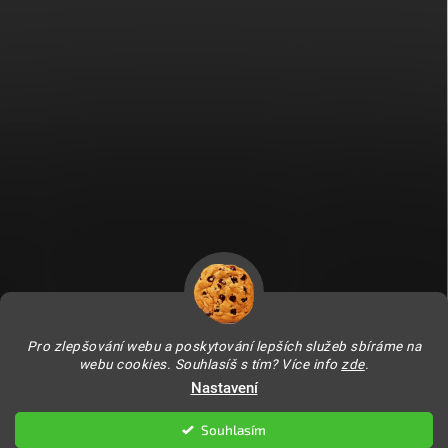
Fitami.sk
Fitami.hu
Pro zlepšování webu a poskytování lepších služeb sbíráme na
webu cookies. Souhlasíš s tím? Více info
zde
.
Nastavení
Copyright 2026
FITAMI.cz
. Všechna práva vyhrazena.
Upravit nastavení
cookies
Souhlasím
Vytvořil Shoptet