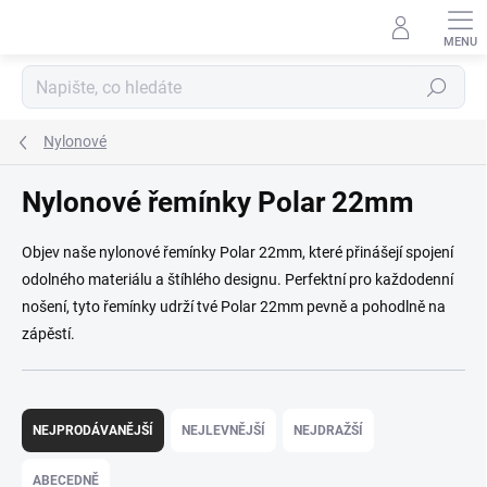
Přejít na obsah
Hledat
Nylonové
Nylonové řemínky Polar 22mm
Objev naše nylonové řemínky Polar 22mm, které přinášejí spojení
odolného materiálu a štíhlého designu. Perfektní pro každodenní
nošení, tyto řemínky udrží tvé Polar 22mm pevně a pohodlně na
zápěstí.
Řazení produktů
NEJPRODÁVANĚJŠÍ
NEJLEVNĚJŠÍ
NEJDRAŽŠÍ
ABECEDNĚ