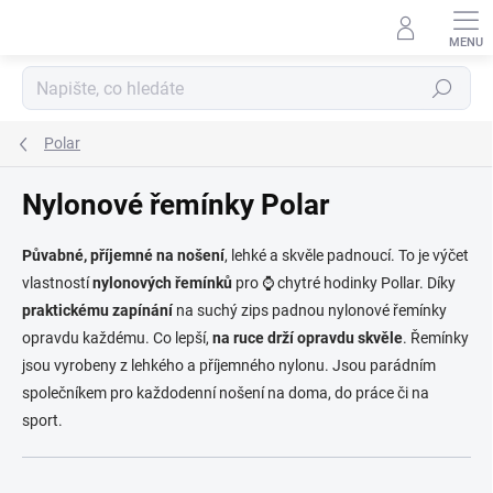
Přejít na obsah
Hledat
Polar
Nylonové řemínky Polar
Půvabné, příjemné na nošení
, lehké a skvěle padnoucí. To je výčet
vlastností
nylonových řemínků
pro
⌚ chytré hodinky Pollar. Díky
praktickému zapínání
na suchý zips padnou nylonové řemínky
opravdu každému. Co lepší,
na ruce drží opravdu skvěle
. Řemínky
jsou vyrobeny z lehkého a příjemného nylonu. Jsou parádním
společníkem pro každodenní nošení na doma, do práce či na
sport.
Řazení produktů