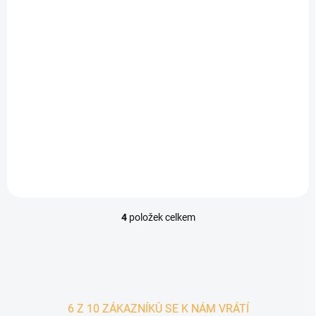
SKLADEM - EXPEDUJEME IHNED
SKLADEM - EXPEDUJEME IHNED
(5 KS)
(3 KS)
Alpský řemínek pro
Alpský řemínek pro
chytré hodinky 22mm
chytré hodinky 20mm
181,30 Kč
181,30 Kč
od
od
Detail
Detail
4
položek celkem
Ovládací prvky výpisu
6 Z 10 ZÁKAZNÍKŮ SE K NÁM VRÁTÍ