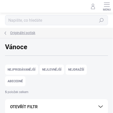
Přejít na obsah
Hledat
Originální potisk
Vánoce
Řazení produktů
NEJPRODÁVANĚJŠÍ
NEJLEVNĚJŠÍ
NEJDRAŽŠÍ
ABECEDNĚ
5
položek celkem
OTEVŘÍT FILTR