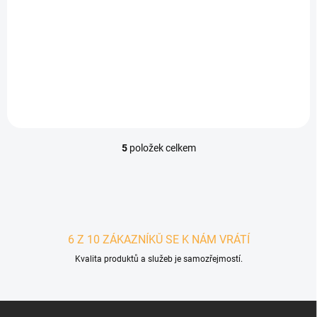
Watch - Vánoční
nálada
99 Kč
Detail
5
položek celkem
Ovládací prvky výpisu
6 Z 10 ZÁKAZNÍKŮ SE K NÁM VRÁTÍ
Kvalita produktů a služeb je samozřejmostí.
Zápatí