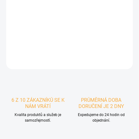
−
+
Přidat do košíku
Nabíjecí klasický
USB-A
/
Lightning
kabel na Apple zařízení v bílé
barvě - 1m
DETAILNÍ INFORMACE
ZEPTAT SE
6 Z 10 ZÁKAZNÍKŮ SE K
PRŮMĚRNÁ DOBA
NÁM VRÁTÍ
DORUČENÍ JE 2 DNY
Kvalita produktů a služeb je
Expedujeme do 24 hodin od
samozřejmostí.
objednání.