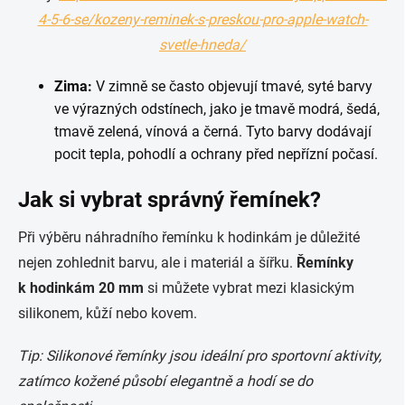
4-5-6-se/kozeny-reminek-s-preskou-pro-apple-watch-
svetle-hneda/
Zima:
V zimně se často objevují tmavé, syté barvy
ve výrazných odstínech, jako je tmavě modrá, šedá,
tmavě zelená, vínová a černá. Tyto barvy dodávají
pocit tepla, pohodlí a ochrany před nepřízní počasí.
Jak si vybrat správný řemínek?
Při výběru náhradního řemínku k hodinkám je důležité
nejen zohlednit barvu, ale i materiál a šířku.
Řemínky
k hodinkám 20 mm
si můžete vybrat mezi klasickým
silikonem, kůží nebo kovem.
Tip: Silikonové řemínky jsou ideální pro sportovní aktivity,
zatímco kožené působí elegantně a hodí se do