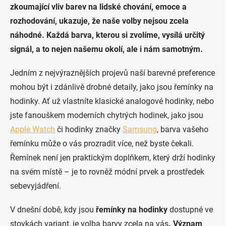
zkoumající vliv barev na lidské chování, emoce a
rozhodování, ukazuje, že naše volby nejsou zcela
náhodné. Každá barva, kterou si zvolíme, vysílá určitý
signál, a to nejen našemu okolí, ale i nám samotným.
Jedním z nejvýraznějších projevů naší barevné preference
mohou být i zdánlivě drobné detaily, jako jsou řemínky na
hodinky. Ať už vlastníte klasické analogové hodinky, nebo
jste fanouškem moderních chytrých hodinek, jako jsou
Apple Watch
či hodinky značky
Samsung
, barva vašeho
řemínku může o vás prozradit více, než byste čekali.
Řemínek není jen praktickým doplňkem, který drží hodinky
na svém místě – je to rovněž módní prvek a prostředek
sebevyjádření.
V dnešní době, kdy jsou
řemínky na hodinky
dostupné ve
stovkách variant, je volba barvy zcela na vás
. Význam