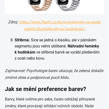
Zdroj:
https://www.fitami.cz/kovove-reminky-na-apple-
watch/sluchatka-do-usi-audiologic/
Stříbrná:
Sice se jedná o klasiku, ale v pánském
segmentu jsou velmi oblíbené.
Náhradní řemínky
k hodinkám
ve stříbrné barvě se vyrábí především
z oceli nebo kovu.
Zajímavost: Psychologie barev ukazuje, že zelená dokáže
zmírnit stres a podporovat pocit klidu.
Jak se mění preference barev?
Barvy, které volíme pro sebe, často odrážejí přirozené
změny, které provázejí střídání ročních období. Naše