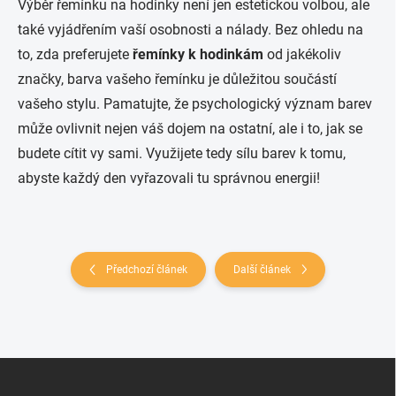
Výběr řemínku na hodinky není jen estetickou volbou, ale
také vyjádřením vaší osobnosti a nálady. Bez ohledu na
to, zda preferujete
řemínky k hodinkám
od jakékoliv
značky, barva vašeho řemínku je důležitou součástí
vašeho stylu. Pamatujte, že psychologický význam barev
může ovlivnit nejen váš dojem na ostatní, ale i to, jak se
budete cítit vy sami. Využijete tedy sílu barev k tomu,
abyste každý den vyřazovali tu správnou energii!
Předchozí článek
Další článek
Zápatí