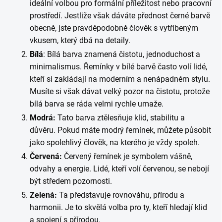
ideální volbou pro formální příležitost nebo pracovní
prostředí. Jestliže však dáváte přednost černé barvě
obecně, jste pravděpodobně člověk s vytříbeným
vkusem, který dbá na detaily.
Bílá
: Bílá barva znamená čistotu, jednoduchost a
minimalismus. Řemínky v bílé barvě často volí lidé,
kteří si zakládají na moderním a nenápadném stylu.
Musíte si však dávat velký pozor na čistotu, protože
bílá barva se ráda velmi rychle umaže.
Modrá:
Tato barva ztělesňuje klid, stabilitu a
důvěru. Pokud máte modrý řemínek, můžete působit
jako spolehlivý člověk, na kterého je vždy spoleh.
Červená:
Červený řemínek je symbolem vášně,
odvahy a energie. Lidé, kteří volí červenou, se nebojí
být středem pozornosti.
Zelená:
Ta představuje rovnováhu, přírodu a
harmonii. Je to skvělá volba pro ty, kteří hledají klid
a spojení s přírodou.