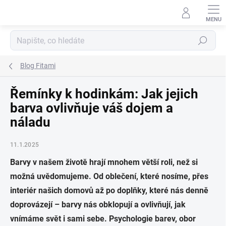
Přejít na obsah
Hledat
Blog Fitami
Řemínky k hodinkám: Jak jejich
barva ovlivňuje váš dojem a
náladu
11.1.2025
Barvy v našem životě hrají mnohem větší roli, než si
možná uvědomujeme. Od oblečení, které nosíme, přes
interiér našich domovů až po doplňky, které nás denně
doprovázejí – barvy nás obklopují a ovlivňují, jak
vnímáme svět i sami sebe. Psychologie barev, obor