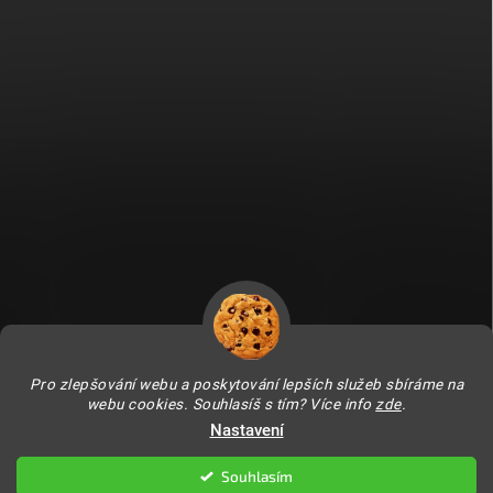
Fitami.sk
Fitami.hu
Pro zlepšování webu a poskytování lepších služeb sbíráme na
webu cookies. Souhlasíš s tím? Více info
zde
.
Nastavení
Copyright 2026
FITAMI.cz
. Všechna práva vyhrazena.
Upravit nastavení
cookies
Souhlasím
Vytvořil Shoptet