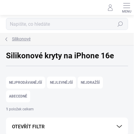
Přejít na obsah
Hledat
Silikonové
Silikonové kryty na iPhone 16e
Řazení produktů
NEJPRODÁVANĚJŠÍ
NEJLEVNĚJŠÍ
NEJDRAŽŠÍ
ABECEDNĚ
1
položek celkem
OTEVŘÍT FILTR