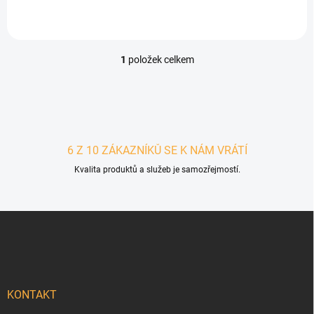
1
položek celkem
Ovládací prvky výpisu
6 Z 10 ZÁKAZNÍKŮ SE K NÁM VRÁTÍ
Kvalita produktů a služeb je samozřejmostí.
Zápatí
KONTAKT