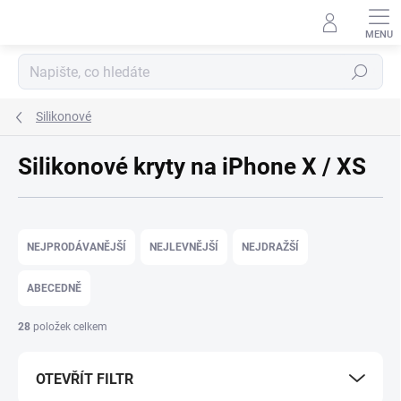
Přejít na obsah
Hledat
Silikonové
Silikonové kryty na iPhone X / XS
Řazení produktů
NEJPRODÁVANĚJŠÍ
NEJLEVNĚJŠÍ
NEJDRAŽŠÍ
ABECEDNĚ
28
položek celkem
OTEVŘÍT FILTR