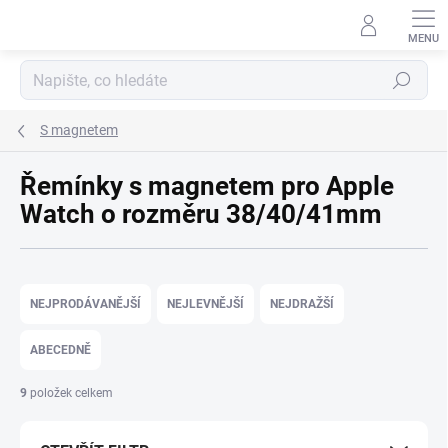
Přejít na obsah
Hledat
S magnetem
Řemínky s magnetem pro Apple
Watch o rozměru 38/40/41mm
Řazení produktů
NEJPRODÁVANĚJŠÍ
NEJLEVNĚJŠÍ
NEJDRAŽŠÍ
ABECEDNĚ
9
položek celkem