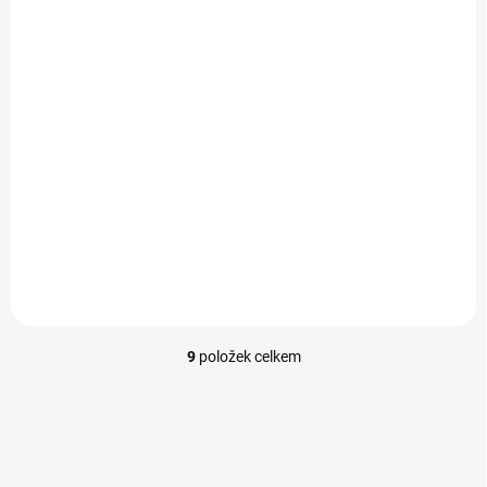
MOMENTÁLNĚ NEDOSTUPNÉ
Stylový řemínek s
magnetem pro Apple
Watch - Pink Red
139,30 Kč
Detail
9
položek celkem
Ovládací prvky výpisu