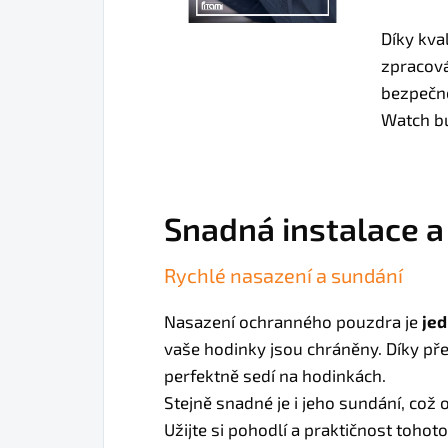
Díky kva
zpracová
bezpečno
Watch bu
Snadná instalace a
Rychlé nasazení a sundání
Nasazení ochranného pouzdra je
jed
vaše hodinky jsou chráněny. Díky p
perfektně sedí na hodinkách.
Stejně snadné je i jeho sundání, což
Užijte si pohodlí a praktičnost tohot