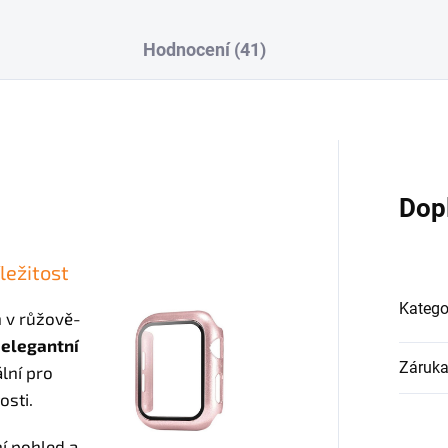
Hodnocení (41)
Dop
ležitost
Katego
 v růžově-
h
elegantní
Záruk
ální pro
osti.
í pohled a