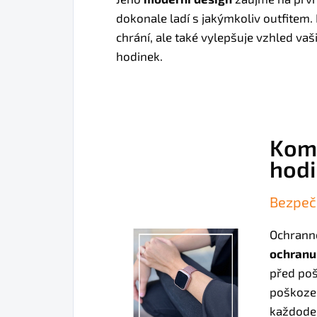
dokonale ladí s jakýmkoliv outfitem.
chrání, ale také vylepšuje vzhled vaš
hodinek.
Komp
hod
Bezpeč
Ochrann
ochranu
před poš
poškozen
každode