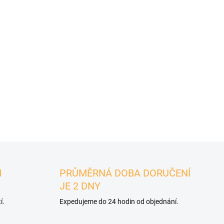
ZEPTAT SE
M
PRŮMĚRNÁ DOBA DORUČENÍ
JE 2 DNY
í.
Expedujeme do 24 hodin od objednání.