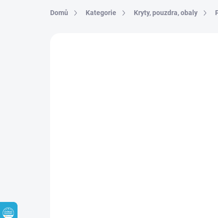
Přejít na obsah
Domů
Kategorie
Kryty, pouzdra, obaly
41 hodnocení
Podrobnosti hodnocen