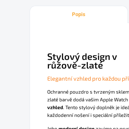
Popis
Stylový design v
růžově-zlaté
Elegantní vzhled pro každou pří
Ochranné pouzdro s tvrzeným sklem
zlaté barvě dodá vašim Apple Watc
vzhled
. Tento stylový doplněk je ide
každodenní nošení i speciální příležit
Jeho
moderní design
zaujme na prvn