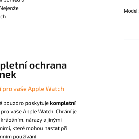
 Nejenže
Model
:
ich
letní ochrana
inek
í pro vaše Apple Watch
é pouzdro poskytuje
kompletní
pro vaše Apple Watch. Chrání je
krábáním, nárazy a jinými
ími, které mohou nastat při
nním používání.