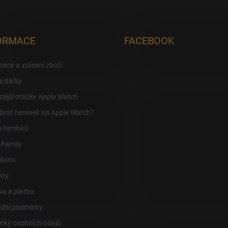
ORMACE
FACEBOOK
ace a vrácení zboží
a dárky
tější otázky Apple Watch
brat řemínek na Apple Watch?
a řemínků
 Family
itami
kty
a a platba
dní podmínky
nky osobních údajů