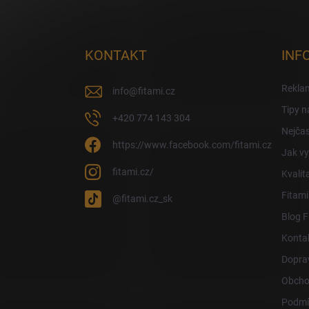
Zápatí
KONTAKT
INF
Reklam
info
@
fitami.cz
Tipy n
+420 774 143 304
Nejčas
https://www.facebook.com/fitami.cz
Jak vy
fitami.cz/
Kvalit
Fitami
@fitami.cz_sk
Blog F
Konta
Doprav
Obcho
Podmí