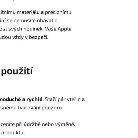
litnímu materiálu a preciznímu
ní se nemusíte obávat o
st svých hodinek. Vaše Apple
dou vždy v bezpečí.
 použití
noduché a rychlé
. Stačí pár vteřin a
řesnému tvarování pouzdro
 oceníte při údržbě nebo výměně.
o produktu.