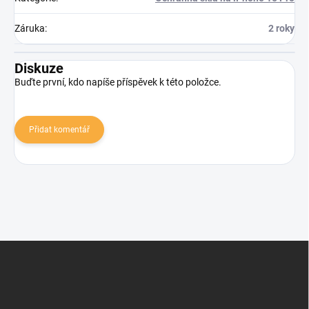
Záruka
:
2 roky
Diskuze
Buďte první, kdo napíše příspěvek k této položce.
Přidat komentář
Zápatí