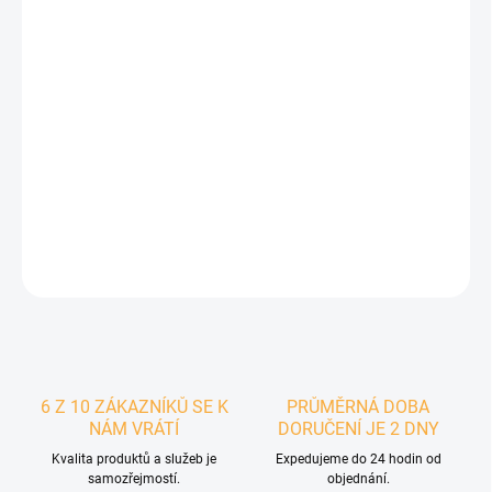
CENA DOPRAVY -
PODÍVEJ SE
−
+
Přidat do košíku
Ochranné tvrzené sklo
na mobilní telefon
Apple iPhone 14 Pro
-
1ks
DETAILNÍ INFORMACE
ZEPTAT SE
6 Z 10 ZÁKAZNÍKŮ SE K
PRŮMĚRNÁ DOBA
NÁM VRÁTÍ
DORUČENÍ JE 2 DNY
Kvalita produktů a služeb je
Expedujeme do 24 hodin od
samozřejmostí.
objednání.