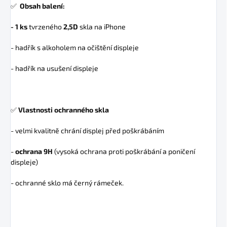
✅
Obsah balení:
- 1 ks
tvrzeného
2,5D
skla na iPhone
- hadřík s alkoholem na očištění displeje
- hadřík na usušení displeje
✅
Vlastnosti ochranného skla
- velmi kvalitně chrání displej před poškrábáním
-
ochrana 9H
(vysoká ochrana proti poškrábání a poničení
displeje)
- ochranné sklo má černý rámeček.