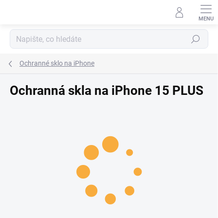
Přejít na obsah
Hledat
Ochranné sklo na iPhone
Ochranná skla na iPhone 15 PLUS