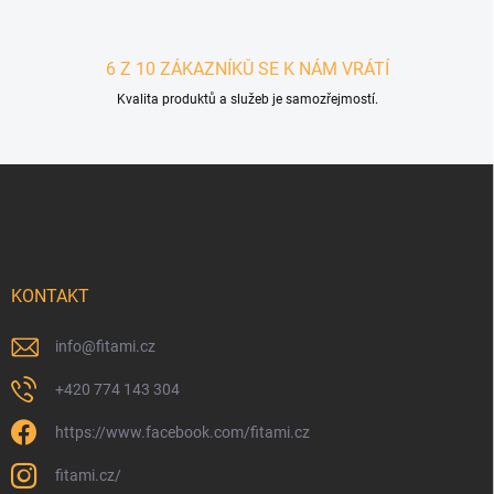
6 Z 10 ZÁKAZNÍKŮ SE K NÁM VRÁTÍ
Kvalita produktů a služeb je samozřejmostí.
Zápatí
KONTAKT
info
@
fitami.cz
+420 774 143 304
https://www.facebook.com/fitami.cz
fitami.cz/