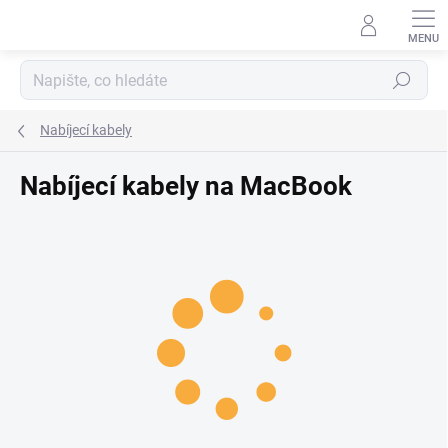
Přejít na obsah
Hledat
Nabíjecí kabely
Nabíjecí kabely na MacBook