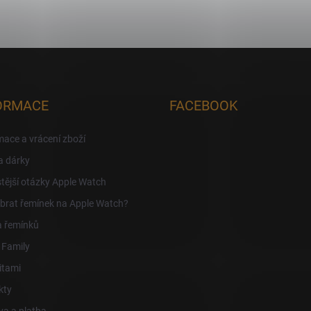
ORMACE
FACEBOOK
ace a vrácení zboží
a dárky
tější otázky Apple Watch
brat řemínek na Apple Watch?
a řemínků
 Family
itami
kty