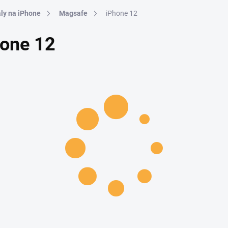
ly na iPhone
Magsafe
iPhone 12
hone 12