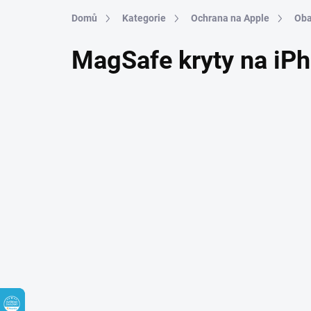
Přejít na obsah
Domů
Kategorie
Ochrana na Apple
Oba
MagSafe kryty na iP