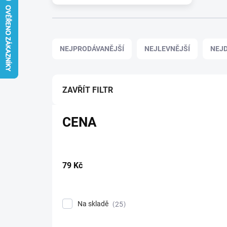
Řazení produktů
NEJPRODÁVANĚJŠÍ
NEJLEVNĚJŠÍ
NEJD
ZAVŘÍT FILTR
CENA
79
Kč
Na skladě
25