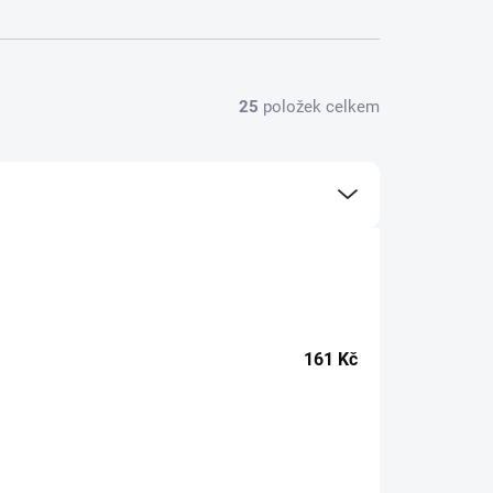
25
položek celkem
161
Kč