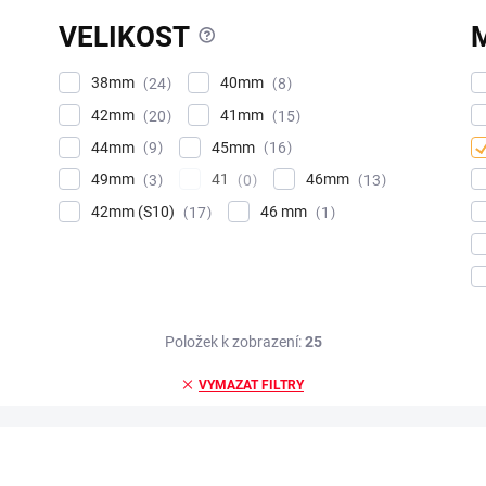
?
VELIKOST
38mm
40mm
24
8
42mm
41mm
20
15
44mm
45mm
9
16
49mm
41
46mm
3
0
13
42mm (S10)
46 mm
17
1
Položek k zobrazení:
25
VYMAZAT FILTRY