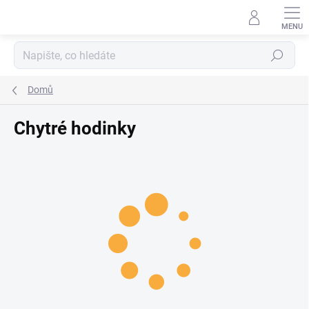
Přejít na obsah
Hledat
Domů
Chytré hodinky