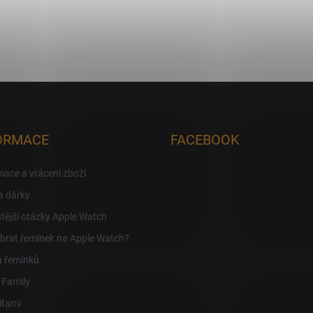
ORMACE
FACEBOOK
ace a vrácení zboží
a dárky
tější otázky Apple Watch
brat řemínek na Apple Watch?
a řemínků
 Family
itami