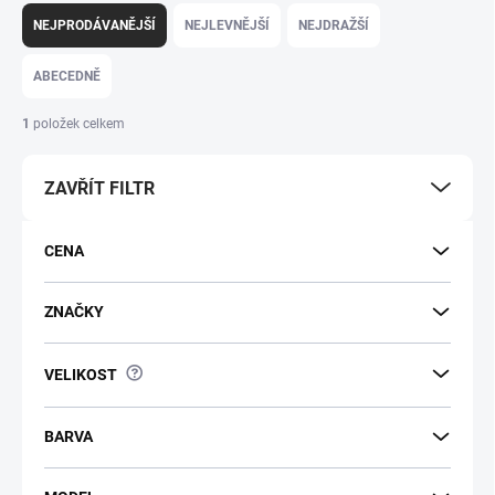
NEJPRODÁVANĚJŠÍ
NEJLEVNĚJŠÍ
NEJDRAŽŠÍ
ABECEDNĚ
1
položek celkem
ZAVŘÍT FILTR
CENA
ZNAČKY
?
VELIKOST
BARVA