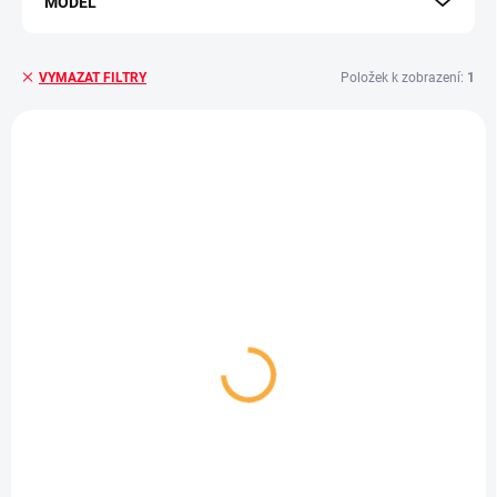
MODEL
Položek k zobrazení:
1
VYMAZAT FILTRY
Výpis produktů
SKLADEM - EXPEDUJEME IHNED
(3 KS)
Sportovní řemínek pro
chytré hodinky 22mm
146,30 Kč