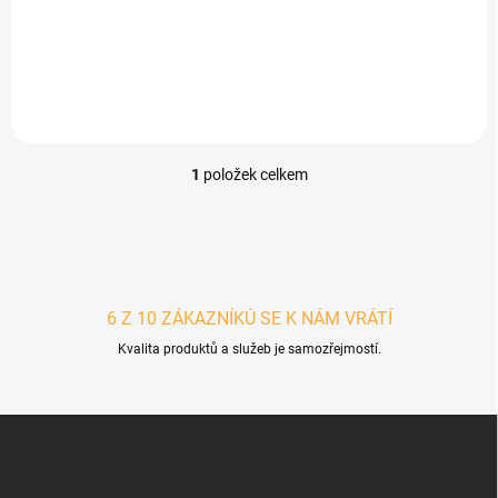
Detail
1
položek celkem
Ovládací prvky výpisu
6 Z 10 ZÁKAZNÍKŮ SE K NÁM VRÁTÍ
Kvalita produktů a služeb je samozřejmostí.
Zápatí