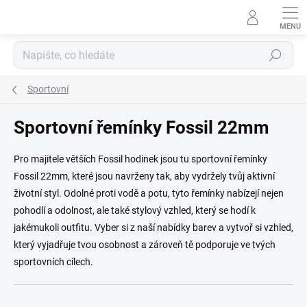
Přejít na obsah
Hledat
Sportovní
Sportovní řemínky Fossil 22mm
Pro majitele větších Fossil hodinek jsou tu sportovní řemínky
Fossil 22mm, které jsou navrženy tak, aby vydržely tvůj aktivní
životní styl. Odolné proti vodě a potu, tyto řemínky nabízejí nejen
pohodlí a odolnost, ale také stylový vzhled, který se hodí k
jakémukoli outfitu. Vyber si z naší nabídky barev a vytvoř si vzhled,
který vyjadřuje tvou osobnost a zároveň tě podporuje ve tvých
sportovních cílech.
Řazení produktů