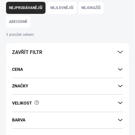
Řazení produktů
NEJPRODÁVANĚJŠÍ
NEJLEVNĚJŠÍ
NEJDRAŽŠÍ
ABECEDNĚ
1
položek celkem
ZAVŘÍT FILTR
CENA
ZNAČKY
?
VELIKOST
BARVA