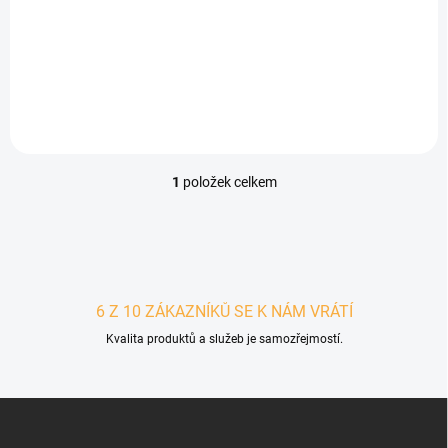
181,30 Kč
Detail
1
položek celkem
Ovládací prvky výpisu
6 Z 10 ZÁKAZNÍKŮ SE K NÁM VRÁTÍ
Kvalita produktů a služeb je samozřejmostí.
Zápatí