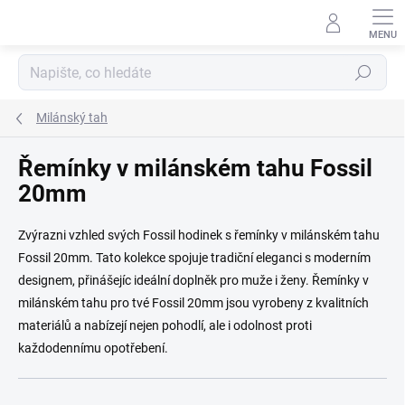
Přejít na obsah
Hledat
Milánský tah
Řemínky v milánském tahu Fossil
20mm
Zvýrazni vzhled svých Fossil hodinek s řemínky v milánském tahu
Fossil 20mm. Tato kolekce spojuje tradiční eleganci s moderním
designem, přinášejíc ideální doplněk pro muže i ženy. Řemínky v
milánském tahu pro tvé Fossil 20mm jsou vyrobeny z kvalitních
materiálů a nabízejí nejen pohodlí, ale i odolnost proti
každodennímu opotřebení.