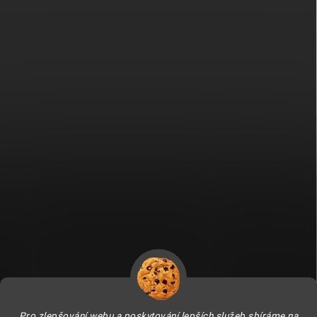
Fitami.sk
Fitami.hu
Pro zlepšování webu a poskytování lepších služeb sbíráme na