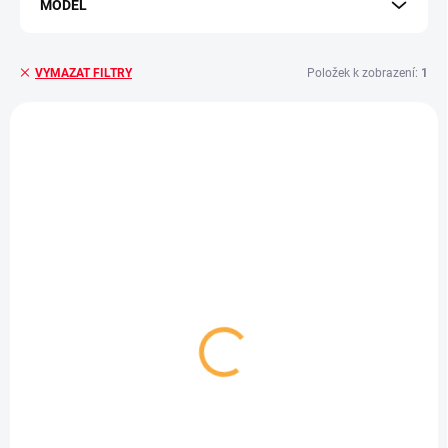
MODEL
Položek k zobrazení:
1
VYMAZAT FILTRY
Výpis produktů
SKLADEM - EXPEDUJEME IHNED
(2 KS)
Elegantní řemínek v
milánském stylu pro
chytré hodinky 20mm