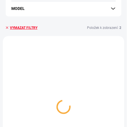
MODEL
Položek k zobrazení:
2
VYMAZAT FILTRY
Výpis produktů
VÝPRODEJ
VÝPRODEJ
SKLADEM - EXPEDUJEME IHNED
SKLADEM - EXPEDUJEME IHNED
(>5 KS)
(>5 KS)
Pletený navlékací
Pletený navlékací
řemínek pro chytré
řemínek pro chytré