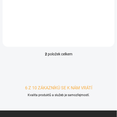
hodinky 20mm vel. S
hodinky 20mm vel.
M/L
99 Kč
99 Kč
od
od
Detail
Detail
2
položek celkem
Ovládací prvky výpisu
6 Z 10 ZÁKAZNÍKŮ SE K NÁM VRÁTÍ
Kvalita produktů a služeb je samozřejmostí.
Zápatí