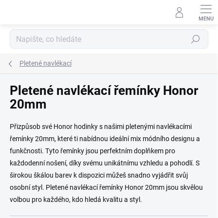
Přejít na obsah
Hledat
Pletené navlékací
Pletené navlékací řemínky Honor
20mm
Přizpůsob své Honor hodinky s našimi pletenými navlékacími
řemínky 20mm, které ti nabídnou ideální mix módního designu a
funkčnosti. Tyto řemínky jsou perfektním doplňkem pro
každodenní nošení, díky svému unikátnímu vzhledu a pohodlí. S
širokou škálou barev k dispozici můžeš snadno vyjádřit svůj
osobní styl. Pletené navlékací řemínky Honor 20mm jsou skvělou
volbou pro každého, kdo hledá kvalitu a styl.