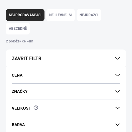
Řazení produktů
NEJPRODÁVANĚJŠÍ
NEJLEVNĚJŠÍ
NEJDRAŽŠÍ
ABECEDNĚ
2
položek celkem
ZAVŘÍT FILTR
CENA
ZNAČKY
?
VELIKOST
BARVA